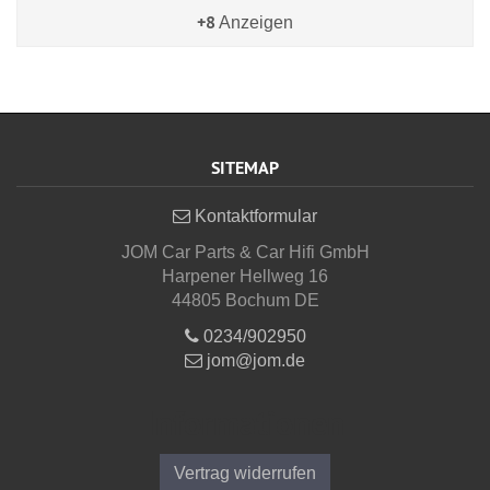
+8
Anzeigen
SITEMAP
Kontaktformular
JOM Car Parts & Car Hifi GmbH
Harpener Hellweg 16
44805 Bochum DE
0234/902950
jom@jom.de
Informationen
Vertrag widerrufen