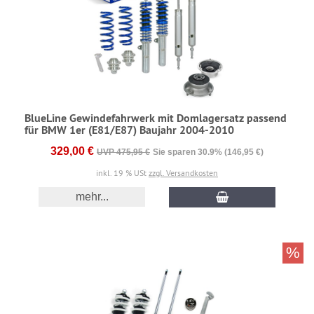
BlueLine Gewindefahrwerk mit Domlagersatz passend
für BMW 1er (E81/E87) Baujahr 2004-2010
329,00 €
UVP 475,95 €
Sie sparen 30.9% (146,95 €)
inkl. 19 % USt
zzgl. Versandkosten
mehr...
%