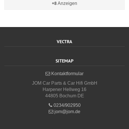
+8
Anzeigen
VECTRA
SITEMAP
Kontaktformular
JOM Car Parts & Car Hifi GmbH
Harpener Hellweg 16
44805 Bochum DE
0234/902950
jom@jom.de
Informationen