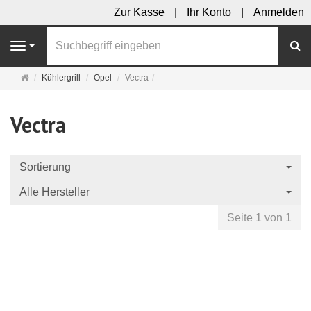
Zur Kasse
Ihr Konto
Anmelden
S
Navigation
Startseite
Kühlergrill
Opel
Vectra
Vectra
Sortierung
Alle Hersteller
Seite 1 von 1