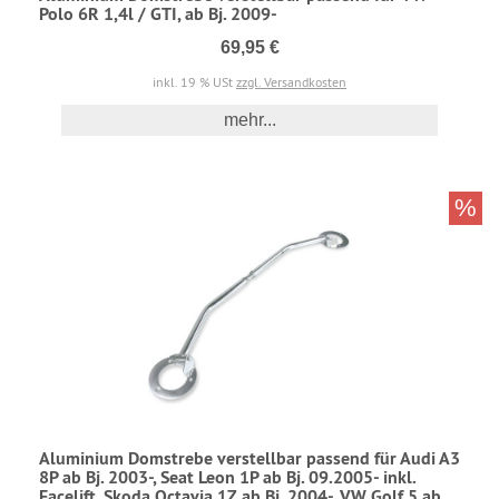
Polo 6R 1,4l / GTI, ab Bj. 2009-
69,95 €
inkl. 19 % USt
zzgl. Versandkosten
mehr...
%
Aluminium Domstrebe verstellbar passend für Audi A3
8P ab Bj. 2003-, Seat Leon 1P ab Bj. 09.2005- inkl.
Facelift, Skoda Octavia 1Z ab Bj. 2004-, VW Golf 5 ab