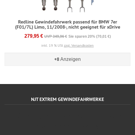
Redline Gewindefahrwerk passend für BMW 7er
(F01/7L) Limo, 11/2008-, nicht geeignet für xDrive
279,95 €
UVP 349,96 €
Sie sparen 20% (70,01 €)
inkl. 19 % USt
zzgl. Versandkosten
+8
Anzeigen
NJT EXTREM GEWINDEFAHRWERKE
Härte- und höhenverstellbare
Gewindefahrwerke