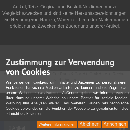
Artikel, Teile, Original und Bestell-Nr. dienen nur zu
Vergleichszwecken und sind keine Herkunftsbezeichnungen.
Die Nennung von Namen, Warenzeichen oder Markennamen
erfolgt nur zu Zwecken der Zuordnung unserer Artikel.
Zustimmung zur Verwendung
von Cookies
Copyright © 2025 JOM Car Parts & Car Hifi GmbH - Alle Rechte
vorbehalten
Wir verwenden Cookies, um Inhalte und Anzeigen zu personalisieren,
Funktionen für soziale Medien anbieten zu können und die Zugriffe auf
unsere Website zu analysieren. Außerdem geben wir Informationen zu
Ihrer Nutzung unserer Website an unsere Partner für soziale Medien,
Werbung und Analysen weiter. Des weiteren werden rein technische
Cookies verwendet um die Funktion der Webseite zu gewährleisten, dies
ist nicht deaktivierbar.
Ablehnen
Annehmen
Weitere Informationen
W
0 Artikel