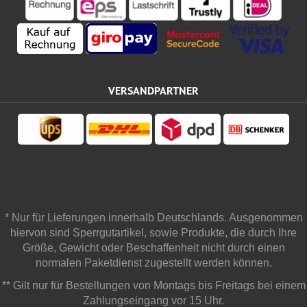
VERSANDPARTNER
* Nur für Lieferungen innerhalb Deutschlands. Ausgenommen
hiervon sind Sperrgutartikel, sowie Produkte, die durch Ihre
Größe, Gewicht oder Beschaffenheit nicht durch einen
normalen Paketdienst zugestellt werden können.
** Gilt nur für Bestellungen von Montags bis Freitags bei einem
Zahlungseingang vor 15 Uhr.