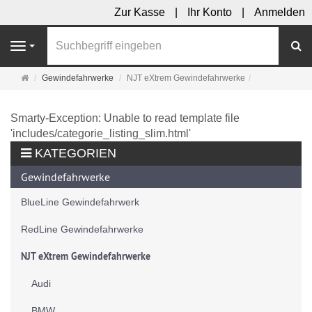
Zur Kasse
Ihr Konto
Anmelden
S
Navigation
Startseite
Gewindefahrwerke
NJT eXtrem Gewindefahrwerke
Smarty-Exception: Unable to read template file
'includes/categorie_listing_slim.html'
KATEGORIEN
Gewindefahrwerke
BlueLine Gewindefahrwerk
RedLine Gewindefahrwerke
NJT eXtrem Gewindefahrwerke
Audi
BMW