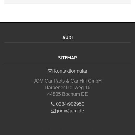
AUDI
SITEMAP
Kontaktformular
JOM Car Parts & Car Hifi GmbH
Harpener Hellweg 16
44805 Bochum DE
0234/902950
jom@jom.de
Informationen