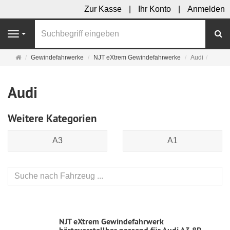
Zur Kasse
Ihr Konto
Anmelden
S
Navigation
Startseite
Gewindefahrwerke
NJT eXtrem Gewindefahrwerke
Audi
Audi
Weitere Kategorien
A3
A1
NJT eXtrem Gewindefahrwerk