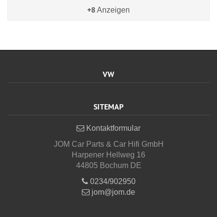
+8
Anzeigen
VW
SITEMAP
Kontaktformular
JOM Car Parts & Car Hifi GmbH
Harpener Hellweg 16
44805 Bochum DE
0234/902950
jom@jom.de