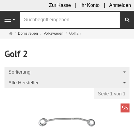
Zur Kasse
Ihr Konto
Anmelden
S
Navigation
Startseite
Domstreben
Volkswagen
Golf 2
Golf 2
Sortierung
Alle Hersteller
Seite 1 von 1
%