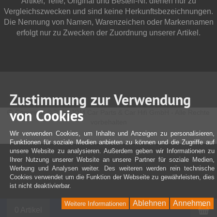
Artikel, Teile, Original und Bestell-Nr. dienen nur zu
Vergleichszwecken und sind keine Herkunftsbezeichnungen.
Die Nennung von Namen, Warenzeichen oder Markennamen
erfolgt nur zu Zwecken der Zuordnung unserer Artikel.
Zustimmung zur Verwendung
von Cookies
Copyright © 2025 JOM Car Parts & Car Hifi GmbH - Alle Rechte
vorbehalten
Wir verwenden Cookies, um Inhalte und Anzeigen zu personalisieren,
Funktionen für soziale Medien anbieten zu können und die Zugriffe auf
unsere Website zu analysieren. Außerdem geben wir Informationen zu
Ihrer Nutzung unserer Website an unsere Partner für soziale Medien,
Werbung und Analysen weiter. Des weiteren werden rein technische
Cookies verwendet um die Funktion der Webseite zu gewährleisten, dies
ist nicht deaktivierbar.
Ablehnen
Annehmen
Weitere Informationen
W
0 Artikel