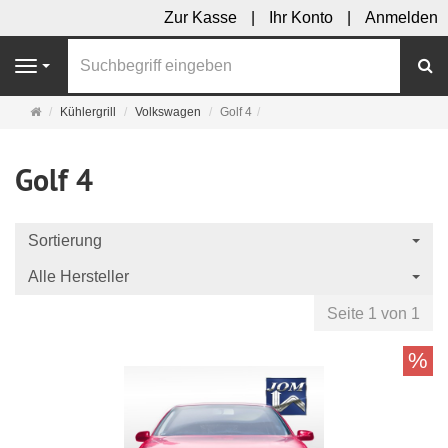
Zur Kasse
Ihr Konto
Anmelden
S
Navigation
Startseite
Kühlergrill
Volkswagen
Golf 4
Golf 4
Sortierung
Alle Hersteller
Seite 1 von 1
%