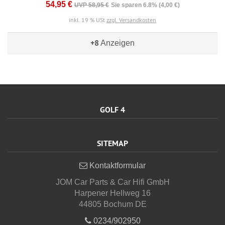
54,95 €
UVP 58,95 €
Sie sparen 6.8% (4,00 €)
inkl. 19 % USt
zzgl. Versandkosten
+8
Anzeigen
GOLF 4
SITEMAP
Kontaktformular
JOM Car Parts & Car Hifi GmbH
Harpener Hellweg 16
44805 Bochum DE
0234/902950