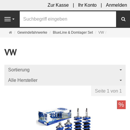
Zur Kasse
Ihr Konto
Anmelden
S
Navigation
Startseite
Gewindefahrwerke
BlueLine & Domlager Set
VW
VW
Sortierung
Alle Hersteller
Seite 1 von 1
%