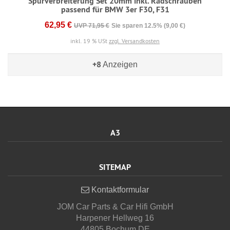
Spurverbreiterung Set 20mm inkl. Radschrauben
passend für BMW 3er F30, F31
62,95 €
UVP 71,95 €
Sie sparen 12.5% (9,00 €)
inkl. 19 % USt
zzgl. Versandkosten
+8
Anzeigen
A3
SITEMAP
Kontaktformular
JOM Car Parts & Car Hifi GmbH
Harpener Hellweg 16
44805 Bochum DE