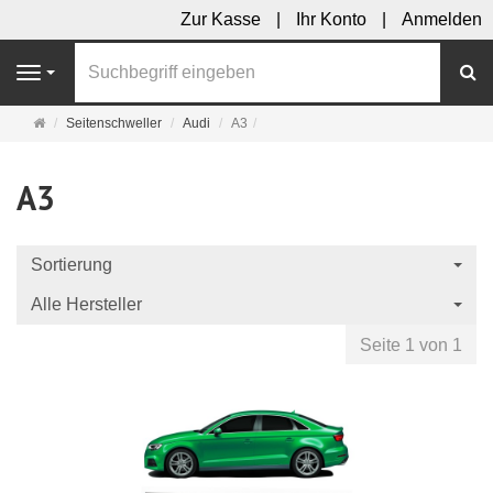
Zur Kasse
Ihr Konto
Anmelden
S
Navigation
Startseite
Seitenschweller
Audi
A3
A3
Sortierung
Alle Hersteller
Seite 1 von 1