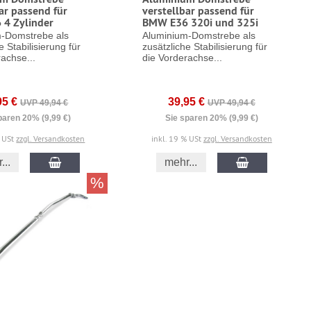
ar passend für
verstellbar passend für
4 Zylinder
BMW E36 320i und 325i
-Domstrebe als
Aluminium-Domstrebe als
e Stabilisierung für
zusätzliche Stabilisierung für
achse...
die Vorderachse...
95 €
39,95 €
UVP 49,94 €
UVP 49,94 €
paren 20% (9,99 €)
Sie sparen 20% (9,99 €)
% USt
zzgl. Versandkosten
inkl. 19 % USt
zzgl. Versandkosten
...
mehr...
%