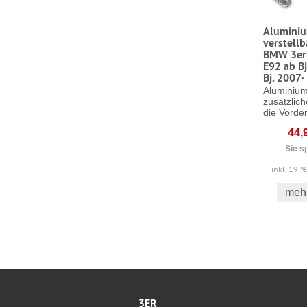
Alumini
verstellb
BMW 3er 
E92 ab B
Bj. 2007-
Aluminium
zusätzlich
die Vorder
44,
Sie s
inkl. 19 
mehr
3ER