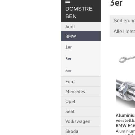
3er
DOMSTRE
BEN
Sortierun
Audi
Alle Herst
BMW
1er
3er
5er
Ford
Mercedes
Opel
Seat
Alumini
verstellb
Volkswagen
BMW E46 
Skoda
Aluminium