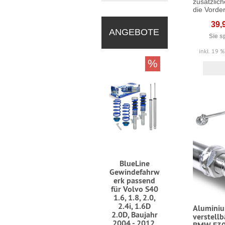
zusätzlich
die Vorder
39,
ANGEBOTE
Sie s
inkl. 19 
%
BlueLine
Gewindefahrw
erk passend
für Volvo S40
1.6, 1.8, 2.0,
2.4i, 1.6D
Alumini
2.0D, Baujahr
verstellb
2004 - 2012,