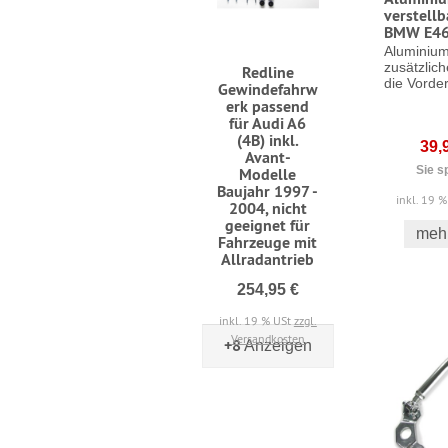
verstellb
BMW E46 
Aluminium
zusätzlich
Redline
die Vorder
Gewindefahrw
erk passend
für Audi A6
(4B) inkl.
39,
Avant-
Sie s
Modelle
Baujahr 1997 -
inkl. 19 
2004, nicht
geeignet für
mehr
Fahrzeuge mit
Allradantrieb
254,95 €
inkl. 19 % USt
zzgl.
Versandkosten
+8
Anzeigen