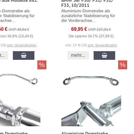
alle Modelle incl.
BMW 3er F30/ F31/ F32/
F35, 10/2011
-Domstrebe als
Aluminium-Domstrebe als
e Stabilisierung für
zusätzliche Stabilisierung für
achse...
die Vorderachse...
50 €
69,95 €
UVP 49,94 €
UVP 107,04 €
aren 30.9% (15,44 €)
Sie sparen 34.7% (37,09 €)
% USt
zzgl. Versandkosten
inkl. 19 % USt
zzgl. Versandkosten
...
mehr...
%
%
um Domstrebe
Aluminium Domstrebe