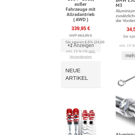
BMW E30 
außer
M3
Fahrzeuge mit
Aluminium
Allradantrieb
zusätzlich
( AWD )
die Vorder
339,95 €
34,
UVP 363,95 €
Sie sp
Sie sparen 6.6% (24,00 €)
+2
Anzeigen
inkl. 19 
inkl. 19 % USt
zzgl.
mehr
Versandkosten
NEUE
ARTIKEL
Alumini