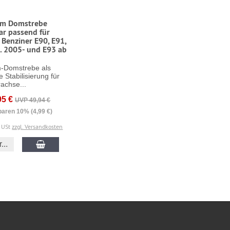
um Domstrebe
ar passend für
Benziner E90, E91,
j. 2005- und E93 ab
-Domstrebe als
e Stabilisierung für
achse...
95 €
UVP 49,94 €
paren 10% (4,99 €)
% USt
zzgl. Versandkosten
...