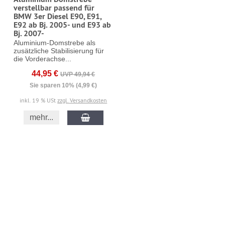
verstellbar passend für
BMW 3er Diesel E90, E91,
E92 ab Bj. 2005- und E93 ab
Bj. 2007-
Aluminium-Domstrebe als
zusätzliche Stabilisierung für
die Vorderachse...
44,95 €
UVP 49,94 €
Sie sparen 10% (4,99 €)
inkl. 19 % USt
zzgl. Versandkosten
mehr...