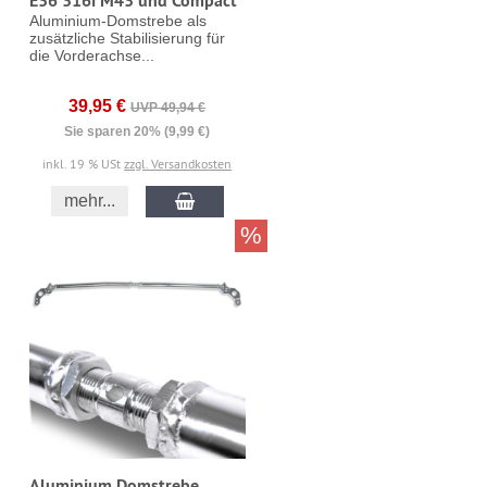
E36 316i M43 und Compact
Aluminium-Domstrebe als
zusätzliche Stabilisierung für
die Vorderachse...
39,95 €
UVP 49,94 €
Sie sparen 20% (9,99 €)
inkl. 19 % USt
zzgl. Versandkosten
mehr...
%
Aluminium Domstrebe