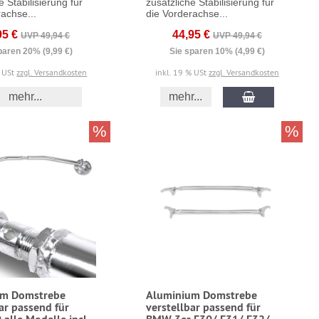
e Stabilisierung für
zusätzliche Stabilisierung für
achse...
die Vorderachse...
95 €
44,95 €
UVP 49,94 €
UVP 49,94 €
paren 20% (9,99 €)
Sie sparen 10% (4,99 €)
% USt
zzgl. Versandkosten
inkl. 19 % USt
zzgl. Versandkosten
mehr...
mehr...
%
%
um Domstrebe
Aluminium Domstrebe
ar passend für
verstellbar passend für