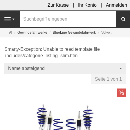
Zur Kasse
Ihr Konto
Anmelden
S
Navigation
Startseite
Gewindefahrwerke
BlueLine Gewindefahrwerk
Volvo
Smarty-Exception: Unable to read template file
'includes/categorie_listing_slim.html'
Name absteigend
Seite 1 von 1
%