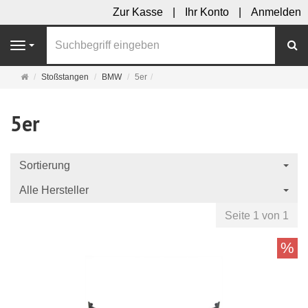
Zur Kasse
Ihr Konto
Anmelden
S
Navigation
Startseite
Stoßstangen
BMW
5er
5er
Sortierung
Alle Hersteller
Seite 1 von 1
%