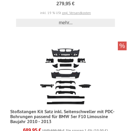
279,95 €
inkl. 19 % USt
zzgl. Versandkosten
mehr...
%
Stoßstangen Kit Satz inkl. Seitenschweller mit PDC-
Bohrungen passend für BMW 5er F10 Limousine
Baujahr 2010 - 2013
689,95 €
UVP 699,95 €
Sie sparen 1.4% (10,00 €)