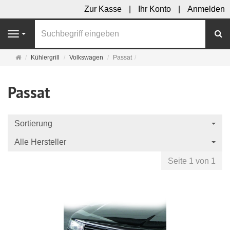
Zur Kasse
Ihr Konto
Anmelden
S
Navigation
Startseite
Kühlergrill
Volkswagen
Passat
Passat
Sortierung
Alle Hersteller
Seite 1 von 1