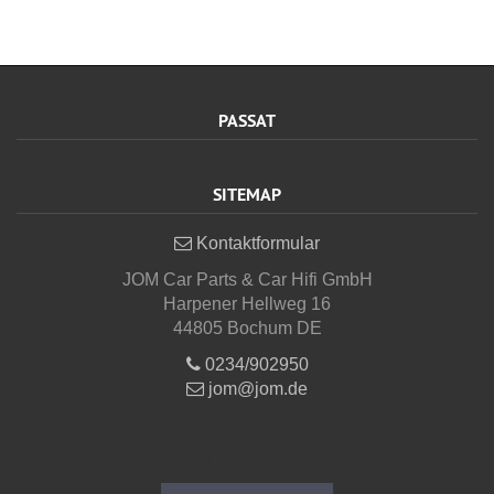
PASSAT
SITEMAP
Kontaktformular
JOM Car Parts & Car Hifi GmbH
Harpener Hellweg 16
44805 Bochum DE
0234/902950
jom@jom.de
Informationen