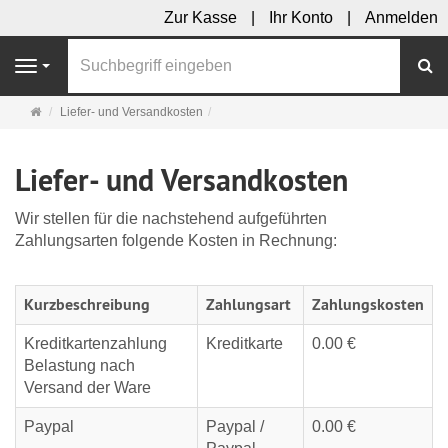
Zur Kasse
Ihr Konto
Anmelden
S
Navigation
Startseite
Liefer- und Versandkosten
Liefer- und Versandkosten
Wir stellen für die nachstehend aufgeführten
Zahlungsarten folgende Kosten in Rechnung:
Kurzbeschreibung
Zahlungsart
Zahlungskosten
Kreditkartenzahlung
Kreditkarte
0.00 €
Belastung nach
Versand der Ware
Paypal
Paypal /
0.00 €