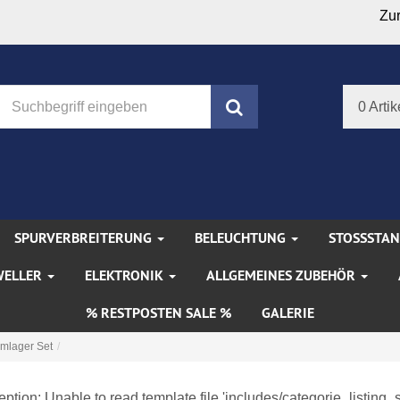
Zu
Suchen
0 Artik
SPURVERBREITERUNG
BELEUCHTUNG
STOSSSTA
WELLER
ELEKTRONIK
ALLGEMEINES ZUBEHÖR
% RESTPOSTEN SALE %
GALERIE
mlager Set
tion: Unable to read template file 'includes/categorie_listing_s