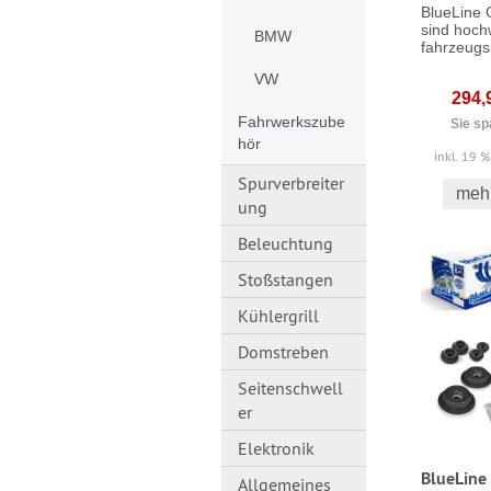
BlueLine 
sind hoch
BMW
fahrzeugsp
VW
294,
Fahrwerkszube
Sie sp
hör
inkl. 19 
Spurverbreiter
mehr
ung
Beleuchtung
Stoßstangen
Kühlergrill
Domstreben
Seitenschwell
er
Elektronik
BlueLine
Allgemeines