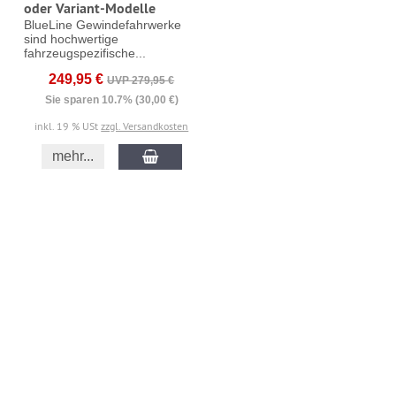
oder Variant-Modelle
BlueLine Gewindefahrwerke
sind hochwertige
fahrzeugspezifische...
249,95 €
UVP 279,95 €
Sie sparen 10.7% (30,00 €)
inkl. 19 % USt
zzgl. Versandkosten
mehr...