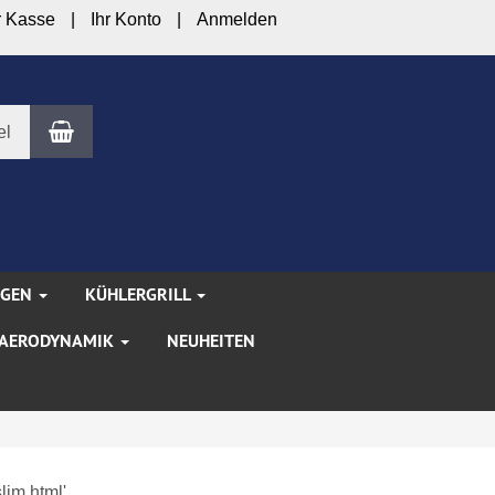
r Kasse
Ihr Konto
Anmelden
Warenkorb
el
NGEN
KÜHLERGRILL
AERODYNAMIK
NEUHEITEN
lim.html'