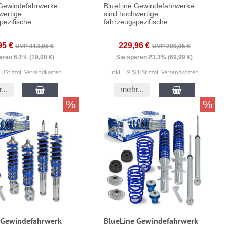
Gewindefahrwerke
BlueLine Gewindefahrwerke
wertige
sind hochwertige
ezifische...
fahrzeugspezifische...
95 €
229,96 €
UVP 313,95 €
UVP 299,95 €
aren 6.1% (19,00 €)
Sie sparen 23.3% (69,99 €)
% USt
zzgl. Versandkosten
inkl. 19 % USt
zzgl. Versandkosten
...
mehr...
%
%
 Gewindefahrwerk
BlueLine Gewindefahrwerk