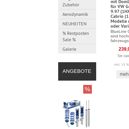
mit Doml
Zubehör
für VW Go
9.97 (1H
Aerodynamik
Cabrio (
Modelle 
NEUHEITEN
oder Var
BlueLine 
% Restposten
sind hoch
Sale %
fahrzeugsp
Galerie
239,
Sie sp
inkl. 19 
ANGEBOTE
mehr
%