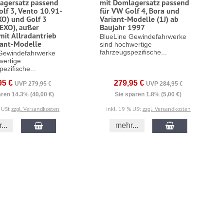
agersatz passend
mit Domlagersatz passend
lf 3, Vento 10.91-
für VW Golf 4, Bora und
XO) und Golf 3
Variant-Modelle (1J) ab
1EXO), außer
Baujahr 1997
mit Allradantrieb
BlueLine Gewindefahrwerke
iant-Modelle
sind hochwertige
fahrzeugspezifische...
Gewindefahrwerke
wertige
ezifische...
95 €
279,95 €
UVP 279,95 €
UVP 284,95 €
aren 14.3% (40,00 €)
Sie sparen 1.8% (5,00 €)
% USt
zzgl. Versandkosten
inkl. 19 % USt
zzgl. Versandkosten
...
mehr...