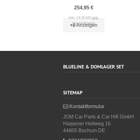
254,95 €
inkl. 19 % USt
zzgl.
Versandkosten
+8
Anzeigen
BLUELINE & DOMLAGER SET
SITEMAP
Kontaktformular
JOM Car Parts & Car Hifi GmbH
Harpener Hellweg 16
44805 Bochum DE