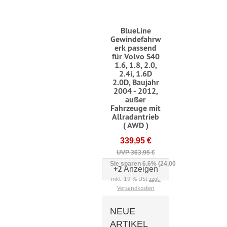
BlueLine
Gewindefahrw
erk passend
für Volvo S40
1.6, 1.8, 2.0,
2.4i, 1.6D
2.0D, Baujahr
2004 - 2012,
außer
Fahrzeuge mit
Allradantrieb
( AWD )
339,95 €
UVP 363,95 €
Sie sparen 6.6% (24,00 €)
+2
Anzeigen
inkl. 19 % USt
zzgl.
Versandkosten
NEUE
ARTIKEL