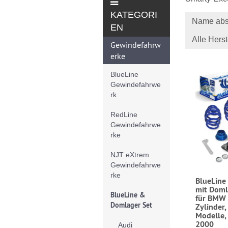
KATEGORI
Name abs
EN
Alle Herst
Gewindefahrw
erke
BlueLine
Gewindefahrwe
rk
RedLine
Gewindefahrwe
rke
NJT eXtrem
Gewindefahrwe
rke
BlueLine
mit Doml
BlueLine &
für BMW 
Domlager Set
Zylinder,
Modelle,
2000
Audi