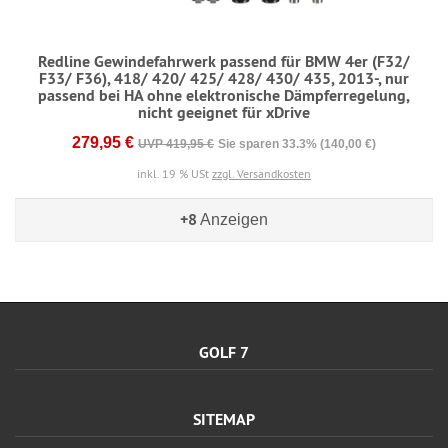
Redline Gewindefahrwerk passend für BMW 4er (F32/
F33/ F36), 418/ 420/ 425/ 428/ 430/ 435, 2013-, nur
passend bei HA ohne elektronische Dämpferregelung,
nicht geeignet für xDrive
279,95 €
UVP 419,95 €
Sie sparen 33.3% (140,00 €)
inkl. 19 % USt
zzgl. Versandkosten
+8
Anzeigen
GOLF 7
SITEMAP