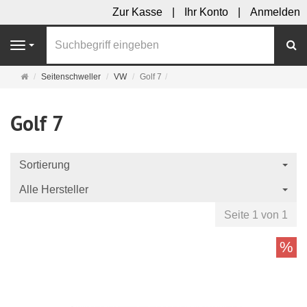
Zur Kasse
Ihr Konto
Anmelden
S
Navigation
Startseite
Seitenschweller
VW
Golf 7
Golf 7
Sortierung
Alle Hersteller
Seite 1 von 1
%