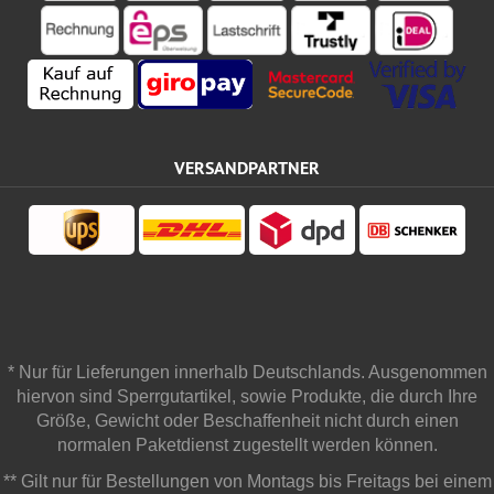
VERSANDPARTNER
* Nur für Lieferungen innerhalb Deutschlands. Ausgenommen
hiervon sind Sperrgutartikel, sowie Produkte, die durch Ihre
Größe, Gewicht oder Beschaffenheit nicht durch einen
normalen Paketdienst zugestellt werden können.
** Gilt nur für Bestellungen von Montags bis Freitags bei einem