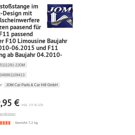
tstoßstange im
t-Design mit
lscheinwerfere
zen paasend für
F11 passend
er F10 Limousine Baujahr
010-06.2015 und F11
ng ab Baujahr 04.2010-
5111291-2JOM
048961109413
JOM Car Parts & Car Hifi GmbH
r:
,95 €
inkl. 19 % USt
sandkosten
🔴
Gewicht 7,2 kg
Derzeit
nicht