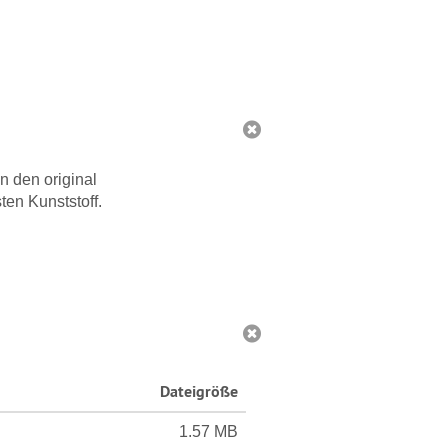
lieferbar
n den original
ten Kunststoff.
Dateigröße
1.57 MB