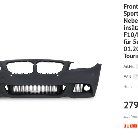
Fron
Spor
Nebe
insät
F10/
für 5
01.2
Touri
Art.Nr.:
4
EAN:
Herstelle
279
zzgl. Ver