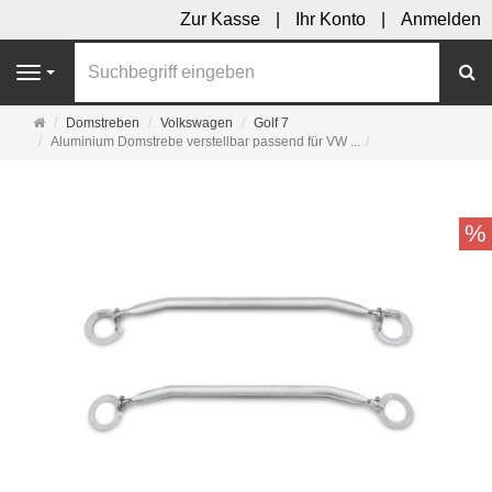
Zur Kasse
Ihr Konto
Anmelden
S
Navigation
Startseite
Domstreben
Volkswagen
Golf 7
Aluminium Domstrebe verstellbar passend für VW ...
%