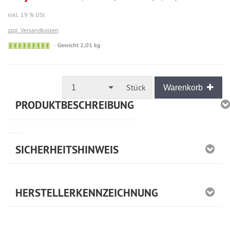
inkl. 19 % USt
zzgl. Versandkosten
🟢
Gewicht 2,01 kg
Sofort
versandfähig,
ausreichende
Stückzahl
Stück
1
Warenkorb
PRODUKTBESCHREIBUNG
SICHERHEITSHINWEIS
HERSTELLERKENNZEICHNUNG