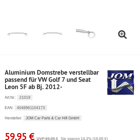
Aluminium Domstrebe verstellbar
passend für VW Golf 7 und Seat
Leon 5F ab Bj. 2012-
21019
Art.Nr.:
4048961104173
EAN:
JOM Car Parts & Car Hifi GmbH
Hersteller:
59,95 €
UVP 69,95 €
Sie sparen 14.3% (10,00 €)