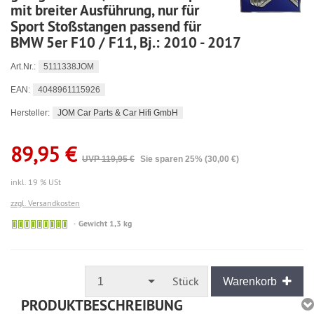
mit breiter Ausführung, nur für
Sport Stoßstangen passend für
BMW 5er F10 / F11, Bj.: 2010 - 2017
5111338JOM
Art.Nr.:
4048961115926
EAN:
JOM Car Parts & Car Hifi GmbH
Hersteller:
89,95 €
UVP 119,95 €
Sie sparen 25% (30,00 €)
inkl. 19 % USt
zzgl. Versandkosten
🟢
Gewicht 1,3 kg
Sofort
versandfähig,
ausreichende
Stückzahl
Stück
1
Warenkorb
PRODUKTBESCHREIBUNG