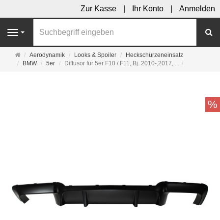
Zur Kasse
Ihr Konto
Anmelden
S
Navigation
Startseite
Aerodynamik
Looks & Spoiler
Heckschürzeneinsatz
BMW
5er
Diffusor für 5er F10 / F11, Bj. 2010-,2017, ...
%