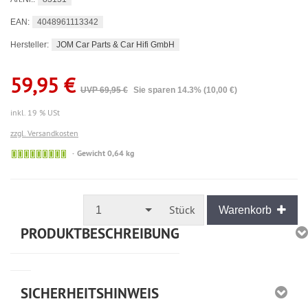
4048961113342
EAN:
JOM Car Parts & Car Hifi GmbH
Hersteller:
59,95 €
UVP 69,95 €
Sie sparen 14.3% (10,00 €)
inkl. 19 % USt
zzgl. Versandkosten
🟢
Gewicht 0,64 kg
Sofort
versandfähig,
ausreichende
Stückzahl
Stück
1
Warenkorb
PRODUKTBESCHREIBUNG
SICHERHEITSHINWEIS