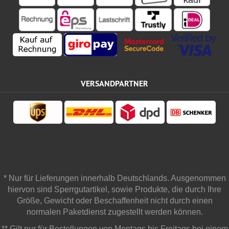
VERSANDPARTNER
* Nur für Lieferungen innerhalb Deutschlands. Ausgenommen
hiervon sind Sperrgutartikel, sowie Produkte, die durch Ihre
Größe, Gewicht oder Beschaffenheit nicht durch einen
normalen Paketdienst zugestellt werden können.
** Gilt nur für Bestellungen von Montags bis Freitags bei einem