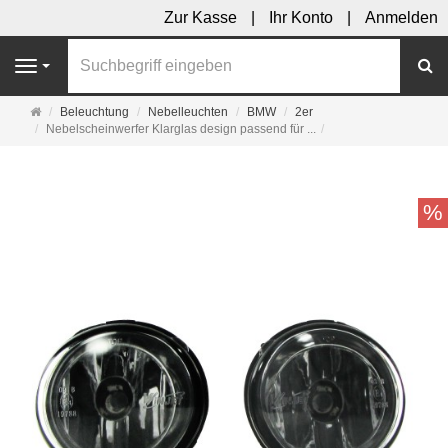
Zur Kasse
Ihr Konto
Anmelden
S
Navigation
Startseite
Beleuchtung
Nebelleuchten
BMW
2er
Nebelscheinwerfer Klarglas design passend für ...
%