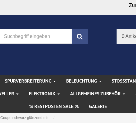
Zu
Suchen
0 Artik
SPURVERBREITERUNG
BELEUCHTUNG
STOSSSTA
WELLER
ELEKTRONIK
ALLGEMEINES ZUBEHÖR
% RESTPOSTEN SALE %
GALERIE
 Coupe schwarz glänzend mit ...