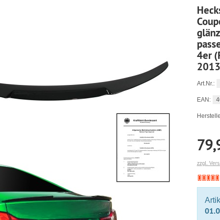
Heck
Coup
glän
pass
4er (
2013
Art.Nr.:
4
EAN:
Herstelle
79,
zzgl. Ver
Arti
01.