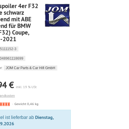
spoiler 4er F32
e schwarz
zend mit ABE
end für BMW
F32) Coupe,
-2021
5111152-3
048961118699
JOM Car Parts & Car Hifi GmbH
r:
94 €
inkl. 19 % USt
sandkosten
🔴
Gewicht 0,46 kg
Derzeit
nicht
Dienstag,
kel ist lieferbar ab
lieferbar
09.2026