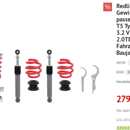
Redl
%
Gewi
pass
T5 Ty
3.2 V
2.0TD
Fahrz
Bauj
Art.Nr.:
8
EAN:
Herstelle
279
Sie spar
zzgl. Ver