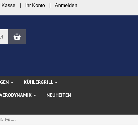
r Kasse
Ihr Konto
Anmelden
Warenkorb
el
NGEN
KÜHLERGRILL
AERODYNAMIK
NEUHEITEN
 Typ ...