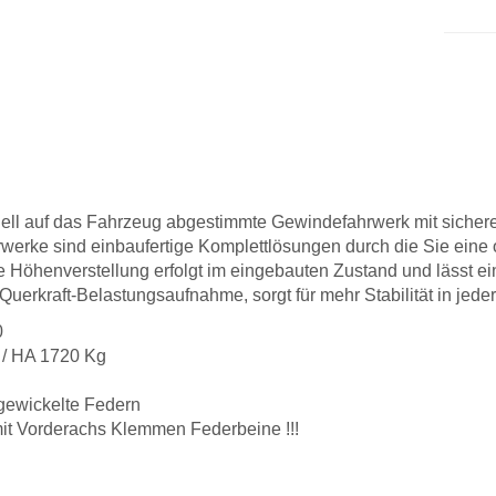
ziell auf das Fahrzeug abgestimmte Gewindefahrwerk mit sicherer
erke sind einbaufertige Komplettlösungen durch die Sie eine o
e Höhenverstellung erfolgt im eingebauten Zustand und lässt eine
erkraft-Belastungsaufnahme, sorgt für mehr Stabilität in jeder
0
 / HA 1720 Kg
gewickelte Federn
mit Vorderachs Klemmen Federbeine !!!