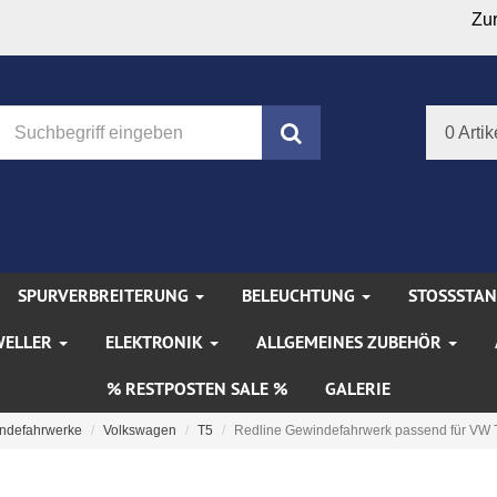
Zu
Suchen
0 Artik
SPURVERBREITERUNG
BELEUCHTUNG
STOSSSTA
WELLER
ELEKTRONIK
ALLGEMEINES ZUBEHÖR
% RESTPOSTEN SALE %
GALERIE
ndefahrwerke
Volkswagen
T5
Redline Gewindefahrwerk passend für VW T5