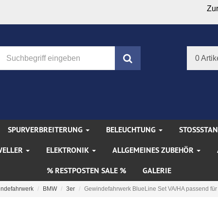
Zu
Suchen
0 Artik
SPURVERBREITERUNG
BELEUCHTUNG
STOSSSTA
WELLER
ELEKTRONIK
ALLGEMEINES ZUBEHÖR
% RESTPOSTEN SALE %
GALERIE
indefahrwerk
BMW
3er
Gewindefahrwerk BlueLine Set VA/HA passend für .