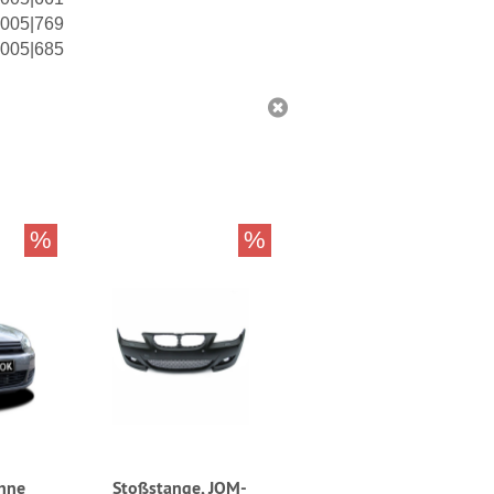
005|769
005|685
%
%
ohne
Stoßstange, JOM-