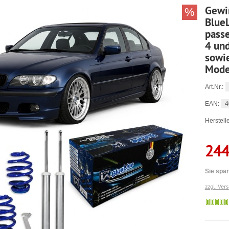
Gewi
%
Blue
passe
4 und
sowie
Mode
Art.Nr.:
4
EAN:
Herstelle
244
Sie spar
zzgl. Ver