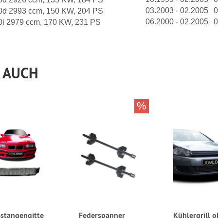
03.2003 - 02.2005
0
30d 2993 ccm, 150 KW, 204 PS
06.2000 - 02.2005
0
30i 2979 ccm, 170 KW, 231 PS
 AUCH
%
stangengitte
Federspanner
Kühlergrill 