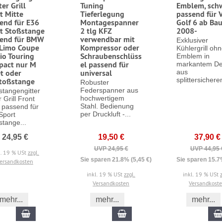
ter Grill
Tuning
Emblem, sch
t Mitte
Tieferlegung
passend für
end für E36
Montagespanner
Golf 6 ab Bau
t Stoßstange
2 tlg KFZ
2008-
send für BMW
verwendbar mit
Exklusiver
Limo Coupe
Kompressor oder
Kühlergrill oh
io Touring
Schraubenschlüss
Emblem in
pact nur M
el passend für
markantem De
t oder
universal
aus
splittersichere
toßstange
Robuster
Federspanner aus
stangengitter
hochwertigem
r Grill Front
Stahl. Bedienung
e passend für
per Druckluft -...
Sport
stange...
24,95 €
19,50 €
37,90 €
UVP 24,95 €
UVP 44,95 
l. 19 % USt
zzgl.
Sie sparen 21.8% (5,45 €)
Sie sparen 15.7
ersandkosten
inkl. 19 % USt
zzgl.
inkl. 19 % USt
Versandkosten
Versandkost
mehr...
mehr...
mehr...
In den Warenkorb
In den Warenkorb