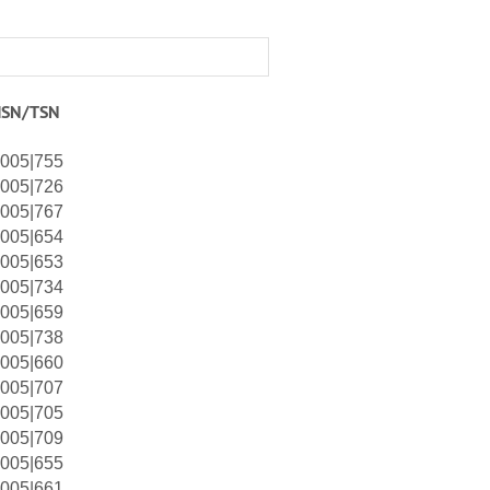
HSN/TSN
005|755
005|726
005|767
005|654
005|653
005|734
005|659
005|738
005|660
005|707
005|705
005|709
005|655
005|661