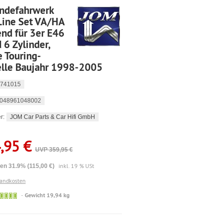
ndefahrwerk
Line Set VA/HA
nd für 3er E46
 6 Zylinder,
 Touring-
lle Baujahr 1998-2005
741015
048961048002
JOM Car Parts & Car Hifi GmbH
r:
,95 €
UVP 359,95 €
inkl. 19 % USt
en 31.9% (115,00 €)
sandkosten
🟢
Gewicht 19,94 kg
Sofort
versandfähig,
ausreichende