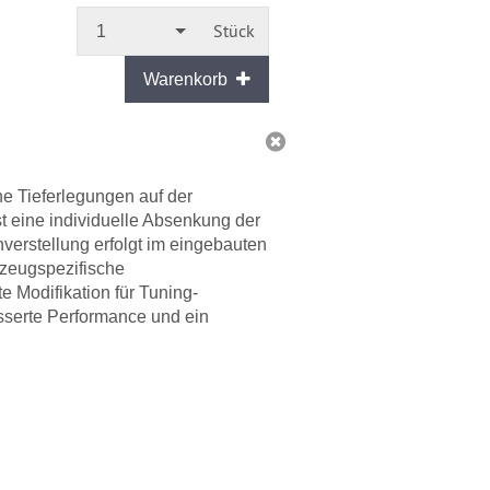
Stückzahl
Stück
1
Warenkorb
e Tieferlegungen auf der
 eine individuelle Absenkung der
verstellung erfolgt im eingebauten
zeugspezifische
 Modifikation für Tuning-
esserte Performance und ein