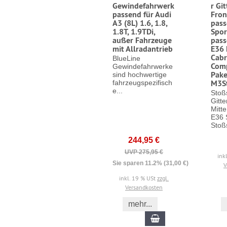
Gewindefahrwerk
r Git
passend für Audi
Fron
A3 (8L) 1.6, 1.8,
pass
1.8T, 1.9TDi,
Spor
außer Fahrzeuge
pas
mit Allradantrieb
E36 
Cabr
BlueLine
Com
Gewindefahrwerke
Pake
sind hochwertige
M3S
fahrzeugspezifisch
e...
Stoß
Gitte
Mitt
E36 
Stoß
244,95 €
UVP 275,95 €
ink
Sie sparen 11.2% (31,00 €)
V
inkl. 19 % USt
zzgl.
Versandkosten
mehr...
In den Warenkorb