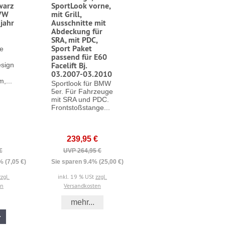
warz
SportLook vorne,
 VW
mit Grill,
jahr
Ausschnitte mit
Abdeckung für
SRA, mit PDC,
Sport Paket
ne
passend für E60
Facelift Bj.
sign
03.2007-03.2010
m,...
Sportlook für BMW
5er. Für Fahrzeuge
mit SRA und PDC.
Frontstoßstange...
239,95 €
€
UVP 264,95 €
% (7,05 €)
Sie sparen 9.4% (25,00 €)
zzgl.
inkl. 19 % USt
zzgl.
en
Versandkosten
mehr...
In den Warenkorb