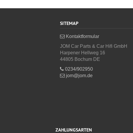
SITEMAP
Kontaktformular
JOM Car Parts & Car Hifi GmbH
Harpener Hellweg 16
44805 Bochum DE
0234/902950
jom@jom.de
ZAHLUNGSARTEN