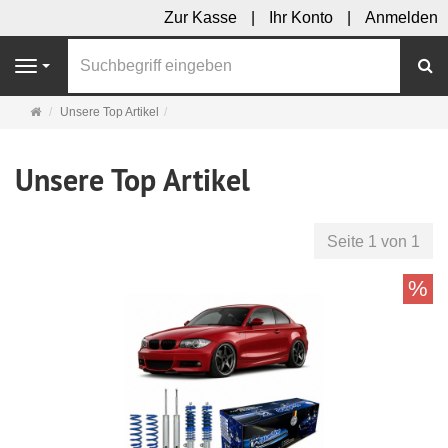
Zur Kasse
Ihr Konto
Anmelden
S
Navigation
Startseite
Unsere Top Artikel
Unsere Top Artikel
Seite 1 von 1
%