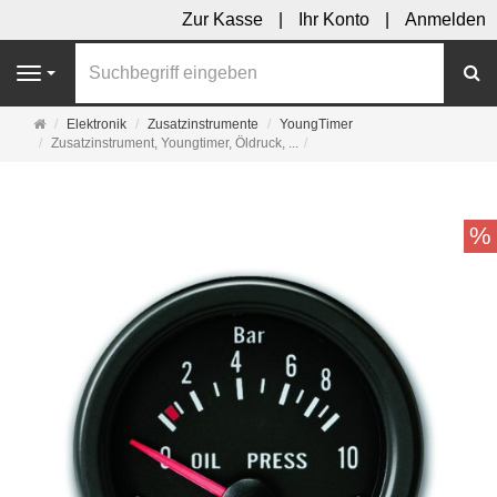
Zur Kasse
Ihr Konto
Anmelden
S
Navigation
Startseite
Elektronik
Zusatzinstrumente
YoungTimer
Zusatzinstrument, Youngtimer, Öldruck, ...
%