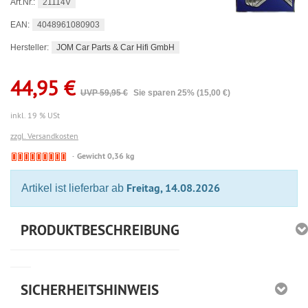
21114V
Art.Nr.:
4048961080903
EAN:
JOM Car Parts & Car Hifi GmbH
Hersteller:
44,95 €
UVP 59,95 €
Sie sparen 25% (15,00 €)
inkl. 19 % USt
zzgl. Versandkosten
🔴
Gewicht 0,36 kg
Derzeit
nicht
Freitag, 14.08.2026
Artikel ist lieferbar ab
lieferbar
PRODUKTBESCHREIBUNG
SICHERHEITSHINWEIS