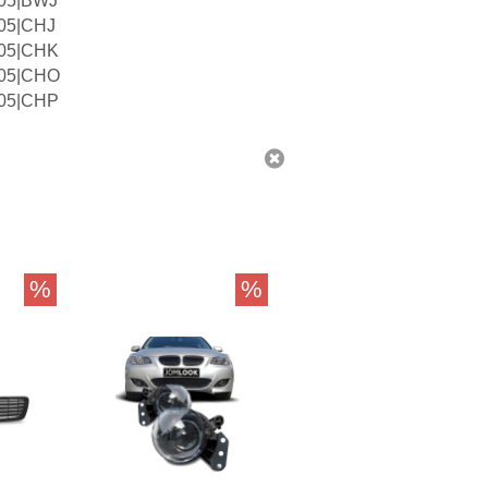
05|BWJ
05|CHJ
05|CHK
05|CHO
05|CHP
%
%