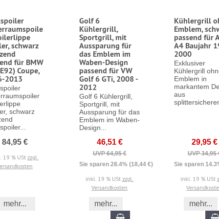
spoiler
Golf 6
Kühlergrill 
erraumspoile
Kühlergrill,
Emblem, sch
oilerlippe
Sportgrill, mit
passend für 
ler, schwarz
Aussparung für
A4 Baujahr 1
zend
das Emblem im
2000
send für BMW
Waben-Design
Exklusiver
(E92) Coupe,
passend für VW
Kühlergrill oh
6-2013
Golf 6 GTi, 2008 -
Emblem in
2012
markantem De
spoiler
aus
erraumspoiler
Golf 6 Kühlergrill,
splittersichere
erlippe
Sportgrill, mit
ler, schwarz
Aussparung für das
zend
Emblem im Waben-
poiler...
Design...
84,95 €
46,51 €
29,95 €
UVP 64,95 €
UVP 34,95 
l. 19 % USt
zzgl.
Sie sparen 28.4% (18,44 €)
Sie sparen 14.3
ersandkosten
inkl. 19 % USt
zzgl.
inkl. 19 % USt
Versandkosten
Versandkost
mehr...
mehr...
mehr...
In den Warenkorb