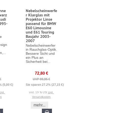
ohne
Nebelscheinwerfe
warz
r Klarglas mit
Audi
Projektor Linse
995-
passend für BMW
E60 Limousine
und E61 Touring
Baujahr 2003-
ne
2007
sign
Nebelscheinwerfer
in Rauchglas-Optik.
m,...
Bessere Sicht und
ein Plus an
Sicherheit bei...
72,80 €
€
UVP 99,95 €
% (5,00 €)
Sie sparen 27.2% (27,15 €)
zzgl.
inkl. 19 % USt
zzgl.
en
Versandkosten
mehr...
In den Warenkorb
In den Warenkorb