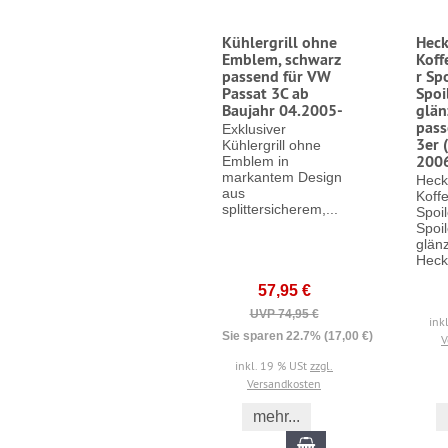
Kühlergrill ohne
Heck
Emblem, schwarz
Koff
passend für VW
r Sp
Passat 3C ab
Spoi
Baujahr 04.2005-
glän
pas
Exklusiver
3er 
Kühlergrill ohne
200
Emblem in
markantem Design
Heck
aus
Koff
splittersicherem,...
Spoil
Spoi
glän
Hecks
57,95 €
UVP 74,95 €
ink
Sie sparen 22.7% (17,00 €)
V
inkl. 19 % USt
zzgl.
Versandkosten
mehr...
In den Warenkorb