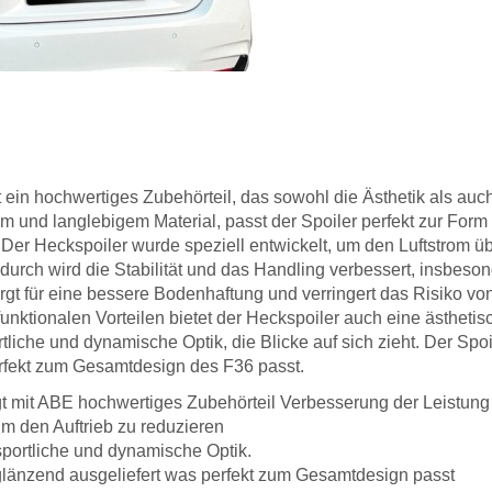
t ein hochwertiges Zubehörteil, das sowohl die Ästhetik als auc
em und langlebigem Material, passt der Spoiler perfekt zur Form
 Der Heckspoiler wurde speziell entwickelt, um den Luftstrom ü
durch wird die Stabilität und das Handling verbessert, insbeso
gt für eine bessere Bodenhaftung und verringert das Risiko von
funktionalen Vorteilen bietet der Heckspoiler auch eine ästhetis
liche und dynamische Optik, die Blicke auf sich zieht. Der Spoi
erfekt zum Gesamtdesign des F36 passt.
gt mit ABE hochwertiges Zubehörteil Verbesserung der Leistung
m den Auftrieb zu reduzieren
sportliche und dynamische Optik.
 glänzend ausgeliefert was perfekt zum Gesamtdesign passt