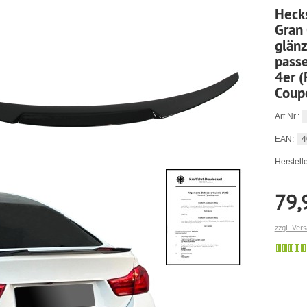
Heck
Gran
glän
pass
4er (
Coup
Art.Nr.:
4
EAN:
Herstelle
79,
zzgl. Ver