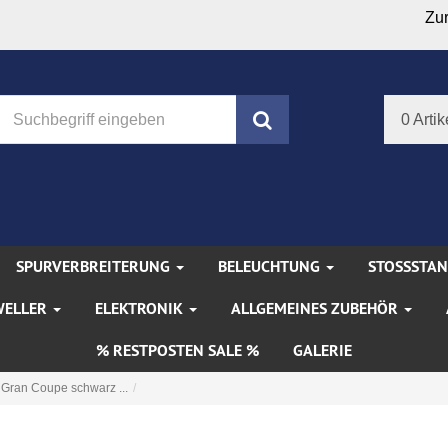
Zu
Suchen
0 Artik
SPURVERBREITERUNG
BELEUCHTUNG
STOSSSTA
WELLER
ELEKTRONIK
ALLGEMEINES ZUBEHÖR
% RESTPOSTEN SALE %
GALERIE
 Gran Coupe schwarz ...