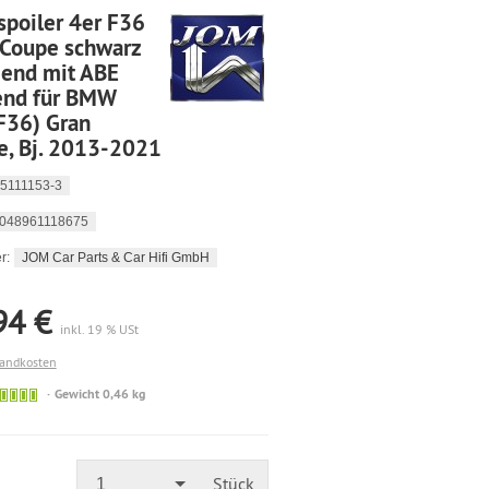
spoiler 4er F36
 Coupe schwarz
zend mit ABE
end für BMW
F36) Gran
e, Bj. 2013-2021
5111153-3
048961118675
JOM Car Parts & Car Hifi GmbH
r:
94 €
inkl. 19 % USt
sandkosten
🟢
Gewicht 0,46 kg
Sofort
versandfähig,
ausreichende
Stückzahl
Stück
1