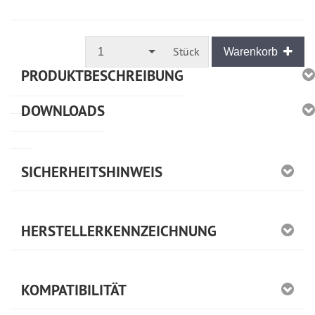
Sofort
versandfähig,
ausreichende
Stückzahl
Stück
1
Warenkorb
PRODUKTBESCHREIBUNG
DOWNLOADS
SICHERHEITSHINWEIS
HERSTELLERKENNZEICHNUNG
KOMPATIBILITÄT