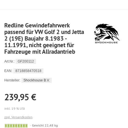
Redline Gewindefahrwerk
passend für VW Golf 2 und Jetta
2 (19E) Baujahr 8.1983 -
11.1991, nicht geeignet für
Fahrzeuge mit Allradantrieb
GF200112
Art.Nr.:
8718858470518
EAN:
Shockhouse B.V.
Hersteller:
239,95 €
inkl. 19 % USt
zzgl. Versandkosten
🟢
Gewicht 22,48 kg