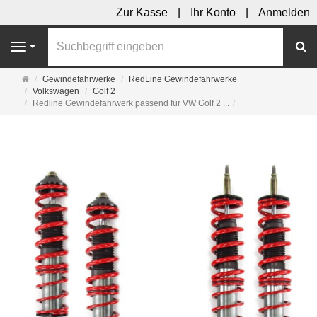
Zur Kasse
Ihr Konto
Anmelden
S
Navigation
Startseite
Gewindefahrwerke
RedLine Gewindefahrwerke
Volkswagen
Golf 2
Redline Gewindefahrwerk passend für VW Golf 2 ...