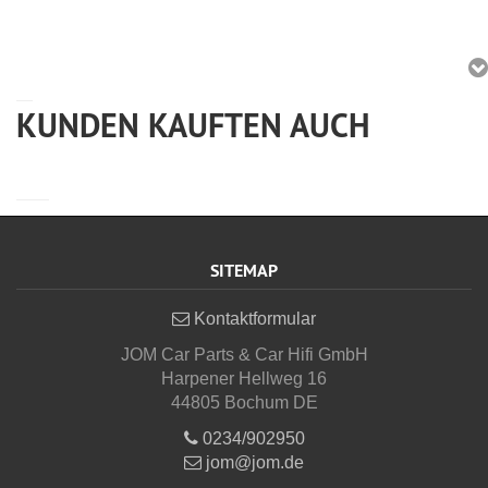
KUNDEN KAUFTEN AUCH
SITEMAP
Kontaktformular
JOM Car Parts & Car Hifi GmbH
Harpener Hellweg 16
44805 Bochum DE
0234/902950
jom@jom.de