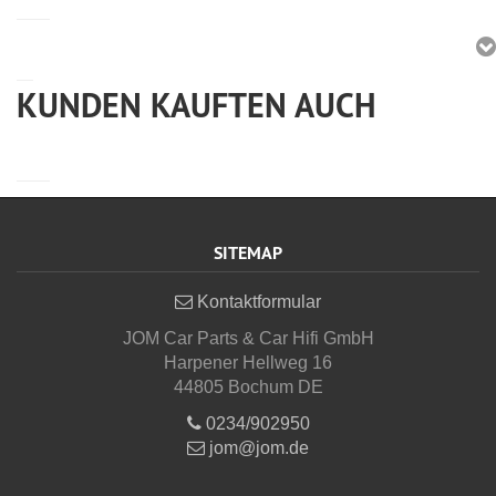
KUNDEN KAUFTEN AUCH
SITEMAP
Kontaktformular
JOM Car Parts & Car Hifi GmbH
Harpener Hellweg 16
44805 Bochum DE
0234/902950
jom@jom.de