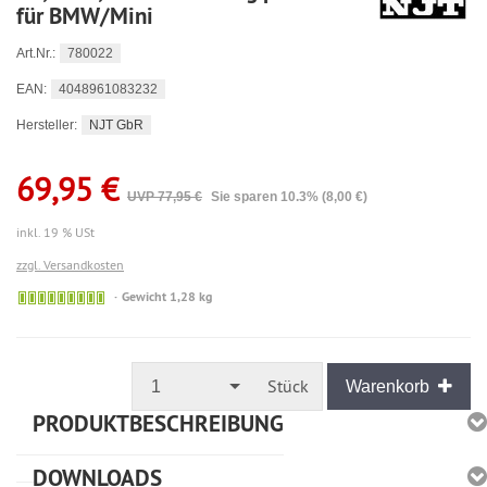
für BMW/Mini
780022
Art.Nr.:
4048961083232
EAN:
NJT GbR
Hersteller:
69,95 €
UVP 77,95 €
Sie sparen 10.3% (8,00 €)
inkl. 19 % USt
zzgl. Versandkosten
🟢
Gewicht 1,28 kg
Sofort
versandfähig,
ausreichende
Stückzahl
Stück
1
Warenkorb
PRODUKTBESCHREIBUNG
DOWNLOADS