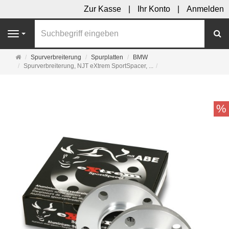
Zur Kasse
Ihr Konto
Anmelden
S
Navigation
Startseite
Spurverbreiterung
Spurplatten
BMW
Spurverbreiterung, NJT eXtrem SportSpacer, ...
%