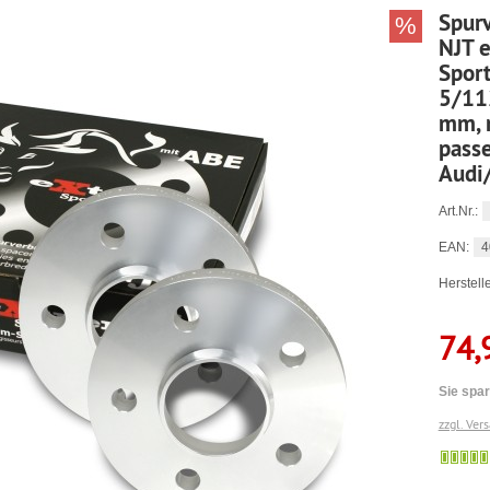
Spurv
%
NJT 
Spor
5/11
mm, 
passe
Audi
Art.Nr.:
4
EAN:
Herstelle
74,
Sie spar
zzgl. Ver