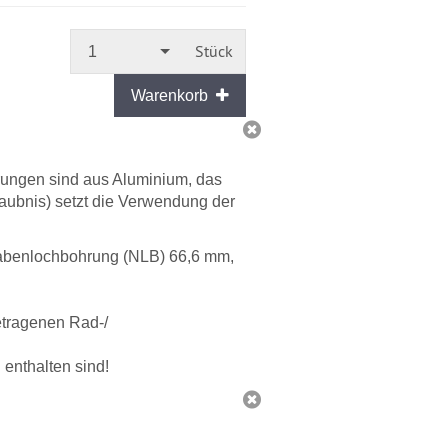
versandfähig,
ausreichende
Stückzahl
Stück
1
Warenkorb
rungen sind aus Aluminium, das
laubnis) setzt die Verwendung der
Nabenlochbohrung (NLB) 66,6 mm,
getragenen Rad-/
enthalten sind!