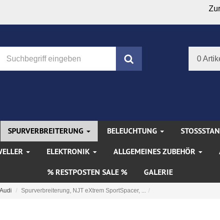
Zu
Suchen
0 Artik
SPURVERBREITERUNG
BELEUCHTUNG
STOSSSTA
WELLER
ELEKTRONIK
ALLGEMEINES ZUBEHÖR
% RESTPOSTEN SALE %
GALERIE
Audi
Spurverbreiterung, NJT eXtrem SportSpacer, ...