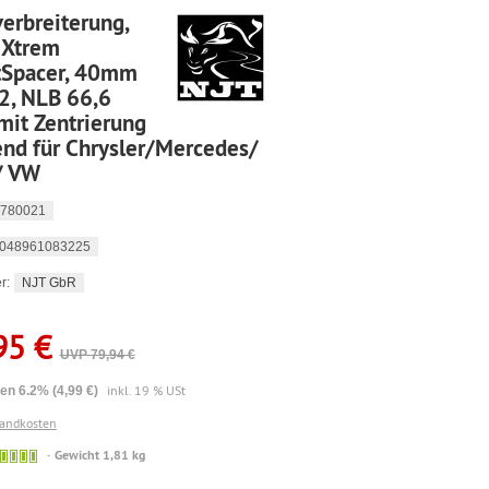
erbreiterung,
eXtrem
tSpacer, 40mm
2, NLB 66,6
mit Zentrierung
nd für Chrysler/Mercedes/
/ VW
780021
048961083225
NJT GbR
r:
95 €
UVP 79,94 €
inkl. 19 % USt
en 6.2% (4,99 €)
sandkosten
🟢
Gewicht 1,81 kg
Sofort