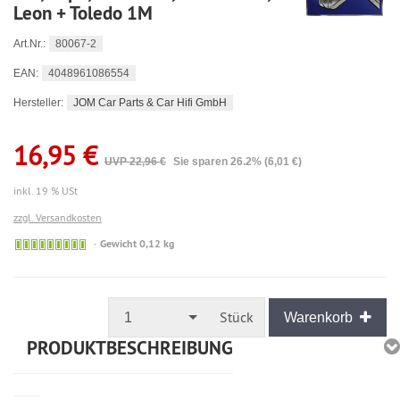
Leon + Toledo 1M
80067-2
Art.Nr.:
4048961086554
EAN:
JOM Car Parts & Car Hifi GmbH
Hersteller:
16,95 €
UVP 22,96 €
Sie sparen 26.2% (6,01 €)
inkl. 19 % USt
zzgl. Versandkosten
🟢
Gewicht 0,12 kg
Sofort
versandfähig,
ausreichende
Stückzahl
Stück
1
Warenkorb
PRODUKTBESCHREIBUNG