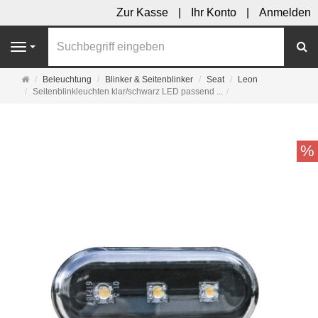
Zur Kasse
Ihr Konto
Anmelden
S
Navigation
Startseite
Beleuchtung
Blinker & Seitenblinker
Seat
Leon
Seitenblinkleuchten klar/schwarz LED passend ...
%