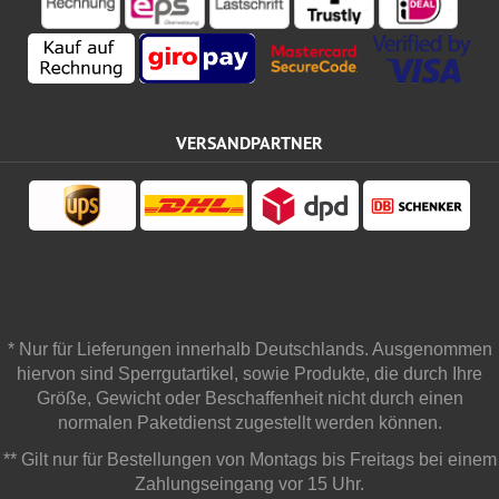
VERSANDPARTNER
* Nur für Lieferungen innerhalb Deutschlands. Ausgenommen
hiervon sind Sperrgutartikel, sowie Produkte, die durch Ihre
Größe, Gewicht oder Beschaffenheit nicht durch einen
normalen Paketdienst zugestellt werden können.
** Gilt nur für Bestellungen von Montags bis Freitags bei einem
Zahlungseingang vor 15 Uhr.