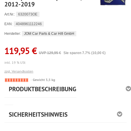
2012-2019
6320073OE
Art.Nr.:
4048961112246
EAN:
JOM Car Parts & Car Hifi GmbH
Hersteller:
119,95 €
UVP 129,95 €
Sie sparen 7.7% (10,00 €)
inkl. 19 % USt
zzgl. Versandkosten
🔴
Gewicht 3,5 kg
Derzeit
PRODUKTBESCHREIBUNG
nicht
lieferbar
SICHERHEITSHINWEIS