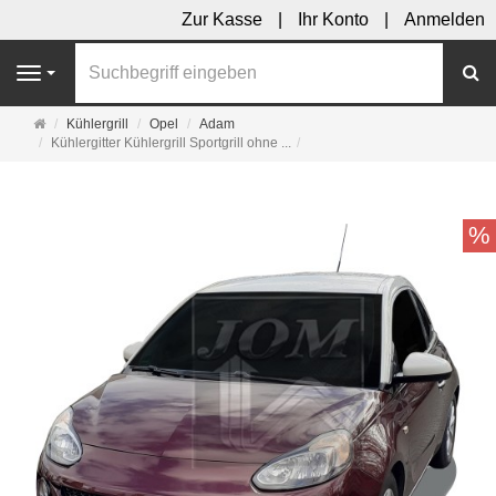
Zur Kasse
Ihr Konto
Anmelden
S
Navigation
Startseite
Kühlergrill
Opel
Adam
Kühlergitter Kühlergrill Sportgrill ohne ...
%