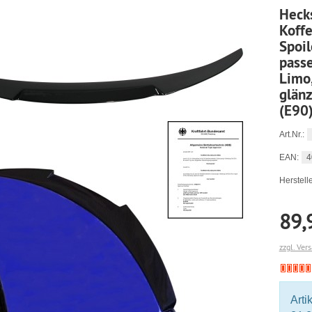
Heck
Koff
Spoil
passe
Limo
glän
(E90
Art.Nr.:
4
EAN:
Herstelle
89,
zzgl. Ver
Arti