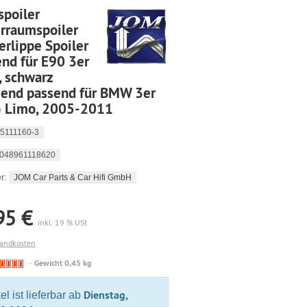
spoiler
erraumspoiler
erlippe Spoiler
nd für E90 3er
, schwarz
zend passend für BMW 3er
) Limo, 2005-2011
5111160-3
048961118620
JOM Car Parts & Car Hifi GmbH
r:
95 €
inkl. 19 % USt
sandkosten
🔴
Gewicht 0,45 kg
Derzeit
nicht
Dienstag,
kel ist lieferbar ab
lieferbar