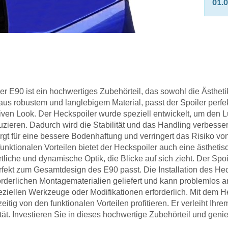
01.
r E90 ist ein hochwertiges Zubehörteil, das sowohl die Ästhetik
aus robustem und langlebigem Material, passt der Spoiler perfe
iven Look. Der Heckspoiler wurde speziell entwickelt, um den 
uzieren. Dadurch wird die Stabilität und das Handling verbesse
gt für eine bessere Bodenhaftung und verringert das Risiko von
funktionalen Vorteilen bietet der Heckspoiler auch eine ästhetis
liche und dynamische Optik, die Blicke auf sich zieht. Der Spoi
rfekt zum Gesamtdesign des E90 passt. Die Installation des Hec
erforderlichen Montagematerialien geliefert und kann problemlo
peziellen Werkzeuge oder Modifikationen erforderlich. Mit dem 
eitig von den funktionalen Vorteilen profitieren. Er verleiht Ih
tät. Investieren Sie in dieses hochwertige Zubehörteil und geni