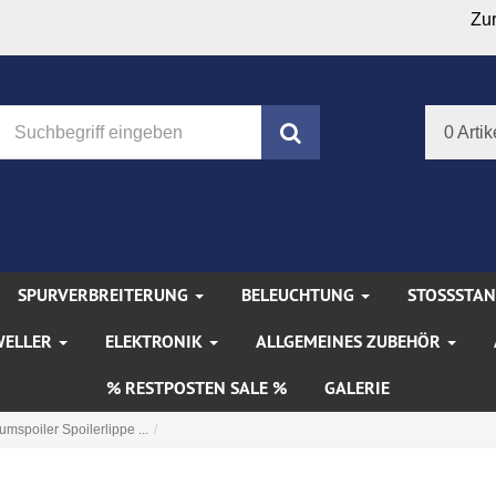
Zu
Suchen
0 Artik
SPURVERBREITERUNG
BELEUCHTUNG
STOSSSTA
WELLER
ELEKTRONIK
ALLGEMEINES ZUBEHÖR
% RESTPOSTEN SALE %
GALERIE
umspoiler Spoilerlippe ...