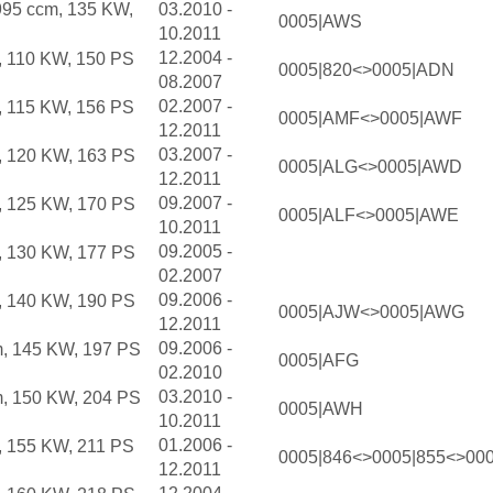
995 ccm, 135 KW,
03.2010 -
0005|AWS
10.2011
12.2004 -
, 110 KW, 150 PS
0005|820<>0005|ADN
08.2007
02.2007 -
, 115 KW, 156 PS
0005|AMF<>0005|AWF
12.2011
03.2007 -
, 120 KW, 163 PS
0005|ALG<>0005|AWD
12.2011
09.2007 -
, 125 KW, 170 PS
0005|ALF<>0005|AWE
10.2011
09.2005 -
, 130 KW, 177 PS
02.2007
09.2006 -
, 140 KW, 190 PS
0005|AJW<>0005|AWG
12.2011
09.2006 -
m, 145 KW, 197 PS
0005|AFG
02.2010
03.2010 -
m, 150 KW, 204 PS
0005|AWH
10.2011
01.2006 -
, 155 KW, 211 PS
0005|846<>0005|855<>00
12.2011