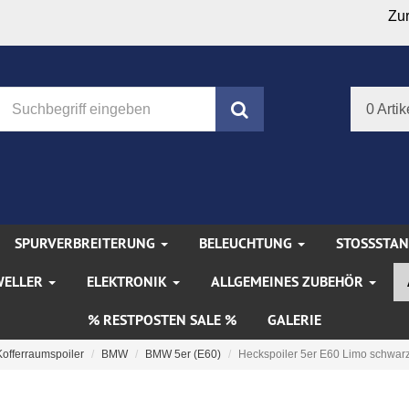
Zu
Suchen
0 Artik
SPURVERBREITERUNG
BELEUCHTUNG
STOSSSTA
WELLER
ELEKTRONIK
ALLGEMEINES ZUBEHÖR
% RESTPOSTEN SALE %
GALERIE
Kofferraumspoiler
BMW
BMW 5er (E60)
Heckspoiler 5er E60 Limo schwarz 