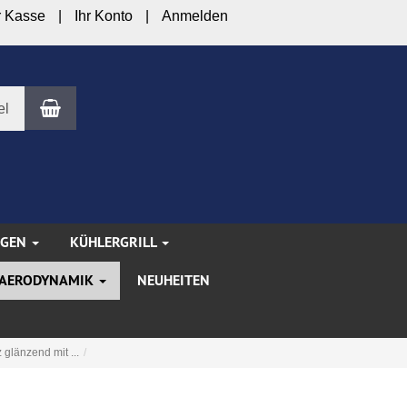
r Kasse
Ihr Konto
Anmelden
Warenkorb
el
NGEN
KÜHLERGRILL
AERODYNAMIK
NEUHEITEN
glänzend mit ...