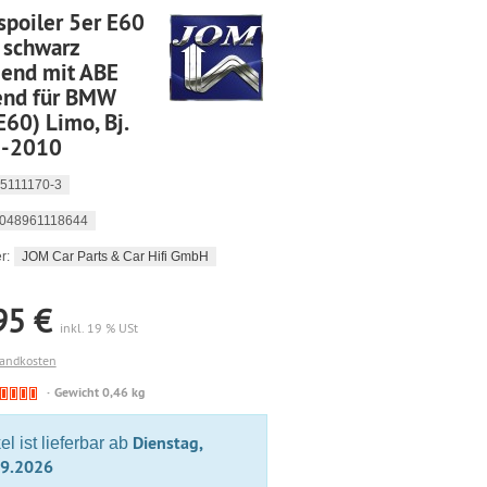
spoiler 5er E60
 schwarz
zend mit ABE
end für BMW
E60) Limo, Bj.
-2010
5111170-3
048961118644
JOM Car Parts & Car Hifi GmbH
r:
95 €
inkl. 19 % USt
sandkosten
🔴
Gewicht 0,46 kg
Derzeit
nicht
Dienstag,
kel ist lieferbar ab
lieferbar
09.2026