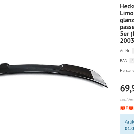
Heck
Limo
glän
pass
5er (
2003
Art.Nr.:
4
EAN:
Herstelle
69,
zzgl. Ver
Arti
01.