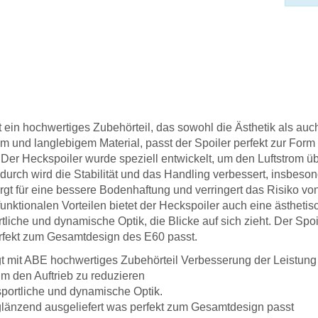
t ein hochwertiges Zubehörteil, das sowohl die Ästhetik als auc
em und langlebigem Material, passt der Spoiler perfekt zur Form
 Der Heckspoiler wurde speziell entwickelt, um den Luftstrom ü
durch wird die Stabilität und das Handling verbessert, insbeso
gt für eine bessere Bodenhaftung und verringert das Risiko von
funktionalen Vorteilen bietet der Heckspoiler auch eine ästhetis
liche und dynamische Optik, die Blicke auf sich zieht. Der Spoi
erfekt zum Gesamtdesign des E60 passt.
gt mit ABE hochwertiges Zubehörteil Verbesserung der Leistung
m den Auftrieb zu reduzieren
sportliche und dynamische Optik.
 glänzend ausgeliefert was perfekt zum Gesamtdesign passt