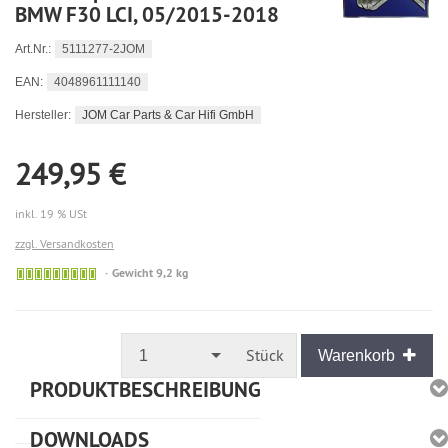
BMW F30 LCI, 05/2015-2018
5111277-2JOM
Art.Nr.:
4048961111140
EAN:
JOM Car Parts & Car Hifi GmbH
Hersteller:
249,95 €
inkl. 19 % USt
zzgl. Versandkosten
🟢
Gewicht 9,2 kg
Sofort
versandfähig,
ausreichende
Stückzahl
Stück
1
Warenkorb
PRODUKTBESCHREIBUNG
DOWNLOADS