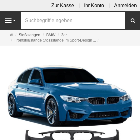
Zur Kasse
Ihr Konto
Anmelden
S
Navigation
Startseite
Stoßstangen
BMW
3er
Frontstoßstange Stossstange im Sport-Design ...