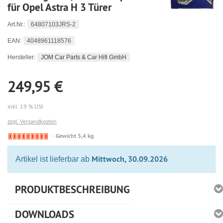
für Opel Astra H 3 Türer
64807103JRS-2
Art.Nr.:
4048961118576
EAN:
JOM Car Parts & Car Hifi GmbH
Hersteller:
249,95 €
inkl. 19 % USt
zzgl. Versandkosten
🔴
Gewicht 5,4 kg
Derzeit
nicht
Mittwoch, 30.09.2026
Artikel ist lieferbar ab
lieferbar
PRODUKTBESCHREIBUNG
DOWNLOADS