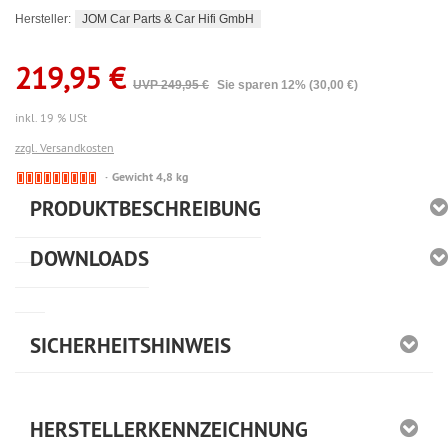
JOM Car Parts & Car Hifi GmbH
Hersteller:
219,95 €
UVP 249,95 €
Sie sparen 12% (30,00 €)
inkl. 19 % USt
zzgl. Versandkosten
🔴
Gewicht 4,8 kg
Derzeit
PRODUKTBESCHREIBUNG
nicht
lieferbar
DOWNLOADS
SICHERHEITSHINWEIS
HERSTELLERKENNZEICHNUNG