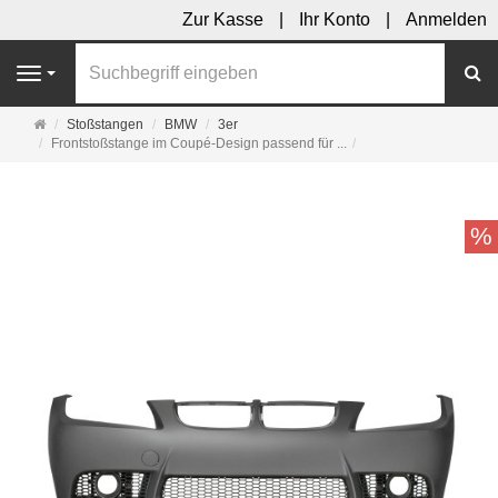
Zur Kasse
Ihr Konto
Anmelden
S
Navigation
Startseite
Stoßstangen
BMW
3er
Frontstoßstange im Coupé-Design passend für ...
%