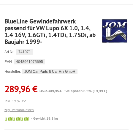
BlueLine Gewindefahrwerk
passend für VW Lupo 6X 1.0, 1.4,
1.4 16V, 1.6GTi, 1.4TDi, 1.7SDi, ab
Baujahr 1999-
741071
Art.Nr.:
4048961075695
EAN:
JOM Car Parts & Car Hifi GmbH
Hersteller:
289,96 €
UVP 309,95 €
Sie sparen 6.5% (19,99 €)
inkl. 19 % USt
zzgl. Versandkosten
🟢
Gewicht 19,8 kg
Sofort
versandfähig,