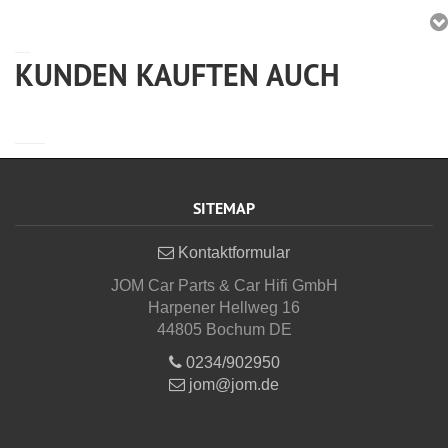
KUNDEN KAUFTEN AUCH
SITEMAP
Kontaktformular
JOM Car Parts & Car Hifi GmbH
Harpener Hellweg 16
44805 Bochum DE
0234/902950
jom@jom.de
Informationen