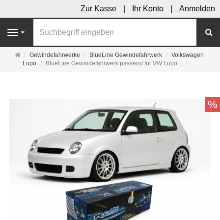
Zur Kasse
Ihr Konto
Anmelden
S
Navigation
Startseite
Gewindefahrwerke
BlueLine Gewindefahrwerk
Volkswagen
Lupo
BlueLine Gewindefahrwerk passend für VW Lupo ...
%