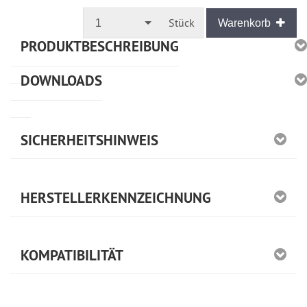
ausreichende
Stückzahl
Stück
1
Warenkorb
PRODUKTBESCHREIBUNG
DOWNLOADS
SICHERHEITSHINWEIS
HERSTELLERKENNZEICHNUNG
KOMPATIBILITÄT