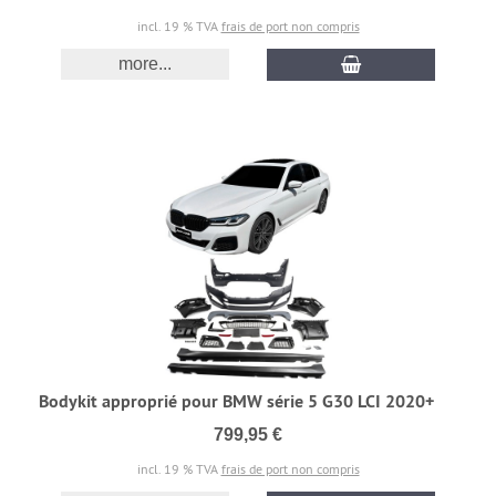
incl. 19 % TVA
frais de port non compris
more...
Bodykit approprié pour BMW série 5 G30 LCI 2020+
799,95 €
incl. 19 % TVA
frais de port non compris