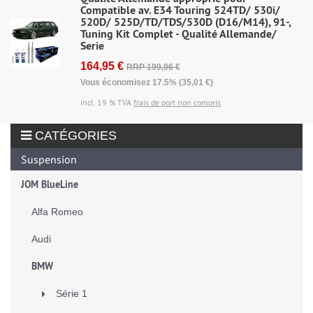
Compatible av. E34 Touring 524TD/ 530i/
520D/ 525D/TD/TDS/530D (D16/M14), 91-,
Tuning Kit Complet - Qualité Allemande/
Serie
164,95 €
RRP 199,96 €
Vous économisez 17.5% (35,01 €)
incl. 19 % TVA
frais de port non compris
CATÉGORIES
Suspension
JOM BlueLine
Alfa Romeo
Audi
BMW
Série 1