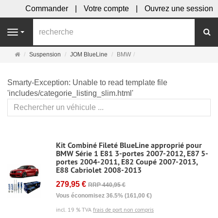
Commander
Votre compte
Ouvrez une session
R
Navigation
Page
Suspension
JOM BlueLine
BMW
d'accueil
Smarty-Exception: Unable to read template file
'includes/categorie_listing_slim.html'
Kit Combiné Fileté BlueLine approprié pour
BMW Série 1 E81 3-portes 2007-2012, E87 5-
portes 2004-2011, E82 Coupé 2007-2013,
E88 Cabriolet 2008-2013
279,95 €
RRP 440,95 €
Vous économisez 36.5% (161,00 €)
incl. 19 % TVA
frais de port non compris