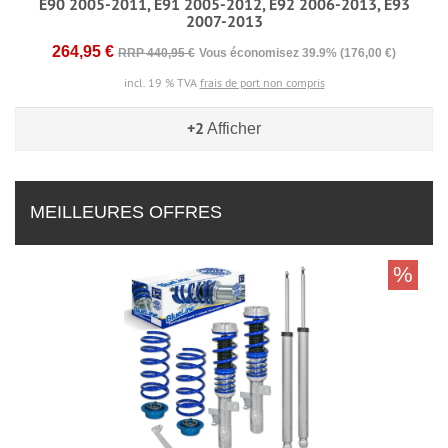
E90 2005-2011, E91 2005-2012, E92 2006-2013, E93
2007-2013
264,95 €
RRP 440,95 €
Vous économisez 39.9% (176,00 €)
incl. 19 % TVA
frais de port non compris
+2
Afficher
MEILLEURES OFFRES
%