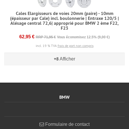
Cales Elargisseurs de voies 20mm (paire) - 10mm
(épaisseur par Cale) incl. boulonnerie | Entraxe 120/5 |
Alésage central 72,6| approprié pour BMW 2 ème F22,
F23
62,95 €
RRP 71,95 €
Vous économisez 12.5% (9,00 €)
incl. 19 % TVA
frais de port non compris
+8
Afficher
BMW
Formulaire de contact