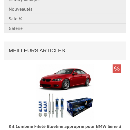
Nouveautés
Sale %
Galerie
MEILLEURS ARTICLES
%
Kit Combiné Fileté Blueline approprié pour BMW Série 3