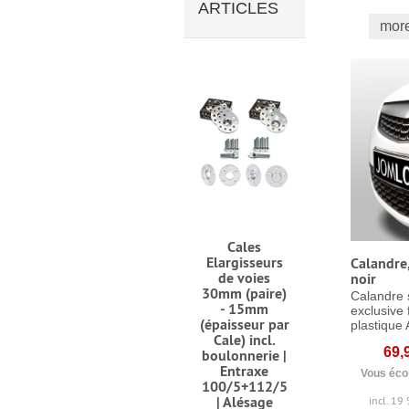
ARTICLES
more
Cales
Elargisseurs
Calandre,
de voies
noir
30mm (paire)
Calandre 
- 15mm
exclusive
(épaisseur par
plastique 
Cale) incl.
69,
boulonnerie |
Entraxe
Vous éco
100/5+112/5
| Alésage
incl. 19