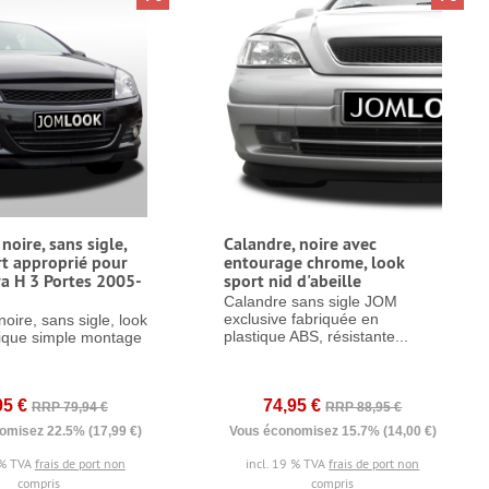
noire, sans sigle,
Calandre, noire avec
rt approprié pour
entourage chrome, look
ra H 3 Portes 2005-
sport nid d'abeille
Calandre sans sigle JOM
exclusive fabriquée en
oire, sans sigle, look
plastique ABS, résistante...
tique simple montage
95 €
74,95 €
RRP 79,94 €
RRP 88,95 €
omisez 22.5% (17,99 €)
Vous économisez 15.7% (14,00 €)
 % TVA
frais de port non
incl. 19 % TVA
frais de port non
compris
compris