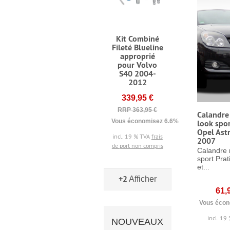
Kit Combiné
Fileté Blueline
approprié
pour Volvo
S40 2004-
2012
339,95 €
RRP 363,95 €
Calandre 
Vous économisez 6.6% (24,00 €)
look spo
Opel Ast
incl. 19 % TVA
frais
2007
de port non compris
Calandre n
sport Pra
et...
+2
Afficher
61,
Vous écon
incl. 19
NOUVEAUX