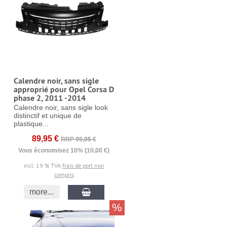
Calendre noir, sans sigle
approprié pour Opel Corsa D
phase 2, 2011 -2014
Calendre noir, sans sigle look
distinctif et unique de
plastique...
89,95 €
RRP 99,95 €
Vous économisez 10% (10,00 €)
incl. 19 % TVA
frais de port non
compris
more...
%