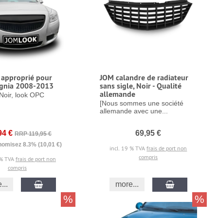
 approprié pour
JOM calandre de radiateur
ignia 2008-2013
sans sigle, Noir - Qualité
allemande
Noir, look OPC
[Nous sommes une société
allemande avec une...
94 €
69,95 €
RRP 119,95 €
omisez 8.3% (10,01 €)
incl. 19 % TVA
frais de port non
compris
 % TVA
frais de port non
compris
...
more...
%
%