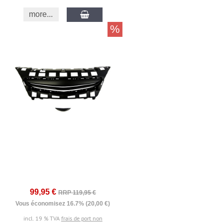
more...
%
99,95 €
RRP 119,95 €
Vous économisez 16.7% (20,00 €)
incl. 19 % TVA
frais de port non