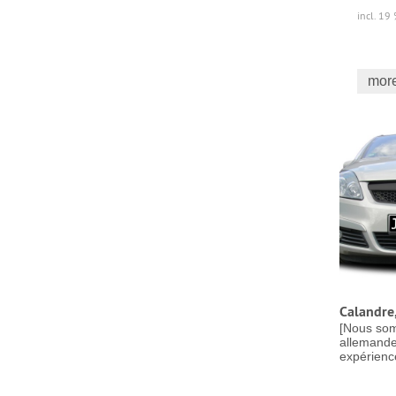
incl. 19
more
Calandre,
[Nous so
allemande
expérience