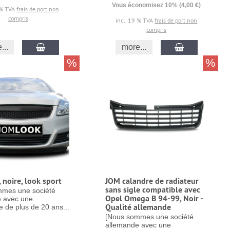
Vous économisez 10% (4,00 €)
 % TVA
frais de port non
compris
incl. 19 % TVA
frais de port non
compris
...
more...
%
%
 noire, look sport
JOM calandre de radiateur
sans sigle compatible avec
mmes une société
Opel Omega B 94-99, Noir -
 avec une
Qualité allemande
 de plus de 20 ans...
[Nous sommes une société
allemande avec une