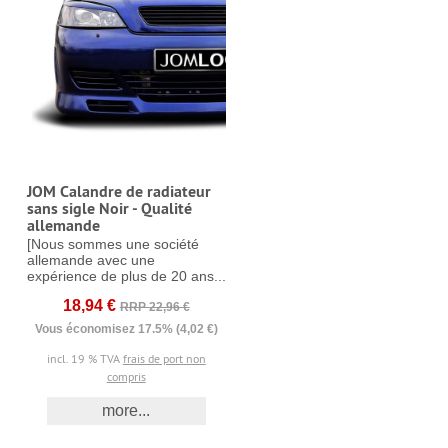
JOM Calandre de radiateur
sans sigle Noir - Qualité
allemande
[Nous sommes une société
allemande avec une
expérience de plus de 20 ans...
18,94 €
RRP 22,96 €
Vous économisez 17.5% (4,02 €)
incl. 19 % TVA
frais de port non
compris
more...