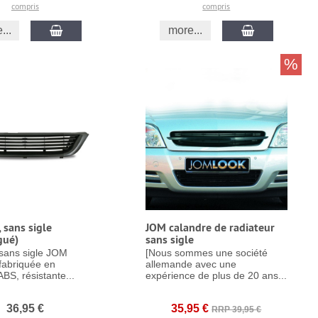
compris
compris
...
more...
%
 sans sigle
JOM calandre de radiateur
gué)
sans sigle
sans sigle JOM
[Nous sommes une société
 fabriquée en
allemande avec une
ABS, résistante...
expérience de plus de 20 ans...
36,95 €
35,95 €
RRP 39,95 €