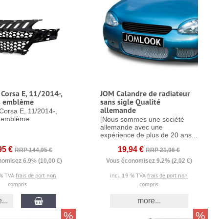
Corsa E, 11/2014-,
JOM Calandre de radiateur
ns emblème
sans sigle Qualité
allemande
Corsa E, 11/2014-,
s emblème
[Nous sommes une société
allemande avec une
expérience de plus de 20 ans...
95 €
19,94 €
RRP 144,95 €
RRP 21,96 €
omisez 6.9% (10,00 €)
Vous économisez 9.2% (2,02 €)
 % TVA
frais de port non
incl. 19 % TVA
frais de port non
compris
compris
...
more...
%
%