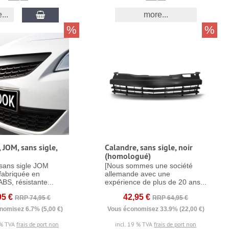
...
more...
%
%
 JOM, sans sigle,
Calandre, sans sigle, noir
(homologué)
sans sigle JOM
[Nous sommes une société
 fabriquée en
allemande avec une
ABS, résistante...
expérience de plus de 20 ans...
95 €
42,95 €
RRP 74,95 €
RRP 64,95 €
nomisez 6.7% (5,00 €)
Vous économisez 33.9% (22,00 €)
 % TVA
frais de port non
incl. 19 % TVA
frais de port non