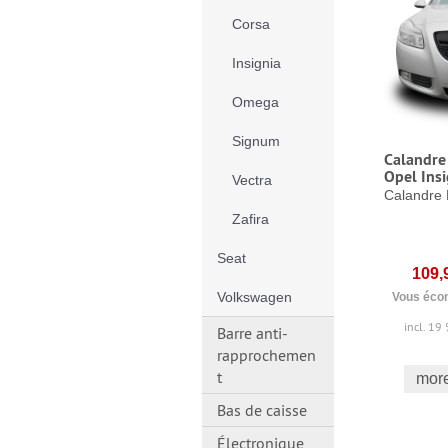
Corsa
Insignia
Omega
Signum
Calandre
Opel Ins
Vectra
Calandre 
Zafira
Seat
109,
Volkswagen
Vous écon
incl. 19
Barre anti-
rapprochemen
t
more
Bas de caisse
Électronique