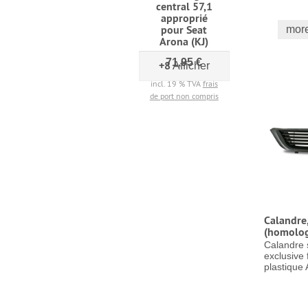
central 57,1
approprié
pour Seat
more
Arona (KJ)
71,95 €
+8
Afficher
incl. 19 % TVA
frais
de port non compris
Calandre,
(homolo
Calandre 
exclusive
plastique 