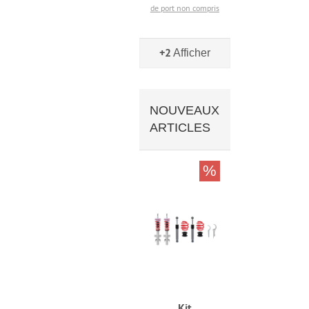
de port non compris
+2
Afficher
NOUVEAUX
ARTICLES
%
Kit