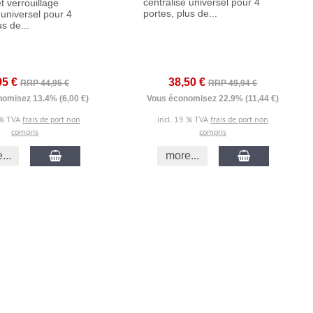
centralisé universel pour 4
t verrouillage
portes, plus de...
 universel pour 4
us de...
95 €
38,50 €
RRP 44,95 €
RRP 49,94 €
omisez 13.4% (6,00 €)
Vous économisez 22.9% (11,44 €)
 % TVA
frais de port non
incl. 19 % TVA
frais de port non
compris
compris
...
more...