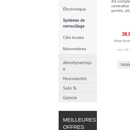
Kit comple
centralisé
Électronique
portes, pl
Systèmes de
verrouillage
38,
Clés brutes
Vous écon
Manomètres
incl. 19
Aérodynamiqu
more
e
Nouveautés
Sale %
Galerie
MEILLEURES
OFFRES