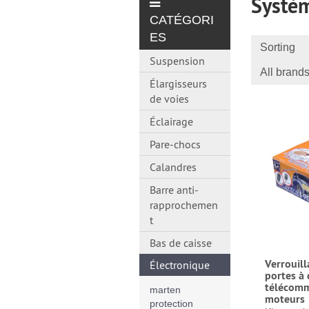
Systèm
CATÉGORI
ES
Sorting
Suspension
All brand
Élargisseurs
de voies
Éclairage
Pare-chocs
Calandres
Barre anti-
rapprochemen
t
Bas de caisse
Verrouill
Électronique
portes à 
télécomm
marten
moteurs
protection