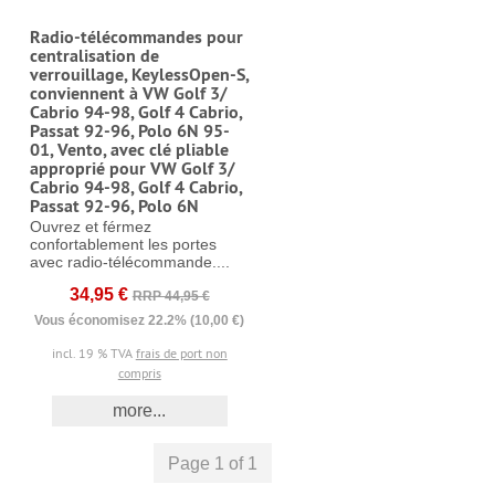
Radio-télécommandes pour
centralisation de
verrouillage, KeylessOpen-S,
conviennent à VW Golf 3/
Cabrio 94-98, Golf 4 Cabrio,
Passat 92-96, Polo 6N 95-
01, Vento, avec clé pliable
approprié pour VW Golf 3/
Cabrio 94-98, Golf 4 Cabrio,
Passat 92-96, Polo 6N
Ouvrez et férmez
confortablement les portes
avec radio-télécommande....
34,95 €
RRP 44,95 €
Vous économisez 22.2% (10,00 €)
incl. 19 % TVA
frais de port non
compris
more...
Page 1 of 1