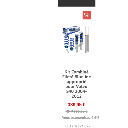
%
Kit Combiné
Fileté Blueline
approprié
pour Volvo
S40 2004-
2012
339,95 €
RRP 363,95 €
Vous économisez 6.6% (24,00 €)
incl. 19 % TVA
frais