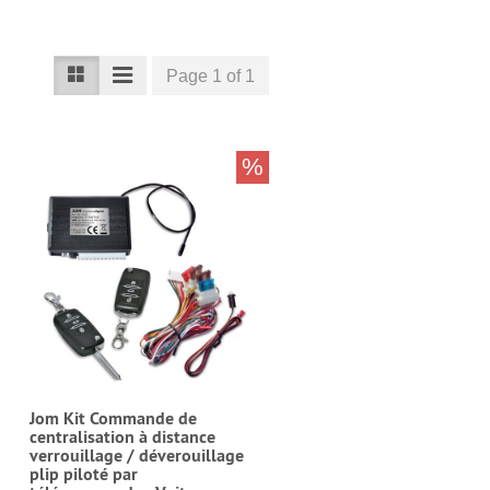
Page 1 of 1
%
Jom Kit Commande de
centralisation à distance
verrouillage / déverouillage
plip piloté par