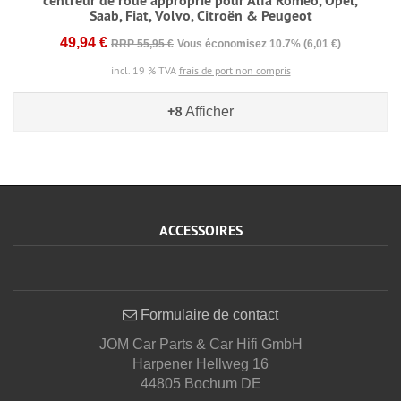
centreur de roue approprié pour Alfa Romeo, Opel,
Saab, Fiat, Volvo, Citroën & Peugeot
49,94 €
RRP 55,95 €
Vous économisez 10.7% (6,01 €)
incl. 19 % TVA
frais de port non compris
+8
Afficher
ACCESSOIRES
Formulaire de contact
JOM Car Parts & Car Hifi GmbH
Harpener Hellweg 16
44805 Bochum DE