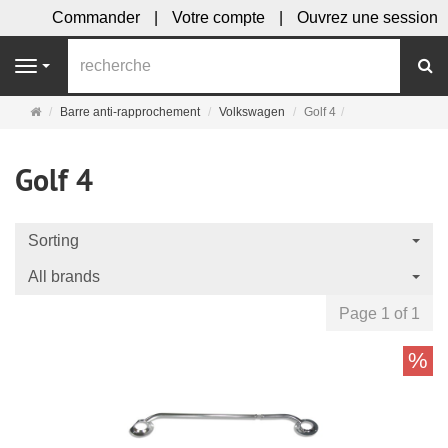
Commander
Votre compte
Ouvrez une session
R
Navigation
Page
Barre anti-rapprochement
Volkswagen
Golf 4
d'accueil
Golf 4
Sorting
All brands
Page 1 of 1
%