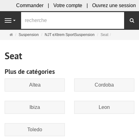
Commander
Votre compte
Ouvrez une session
R
Navigation
Page
Suspension
NJT eXtrem SportSuspension
Seat
d'accueil
Seat
Plus de catégories
Altea
Cordoba
Ibiza
Leon
Toledo