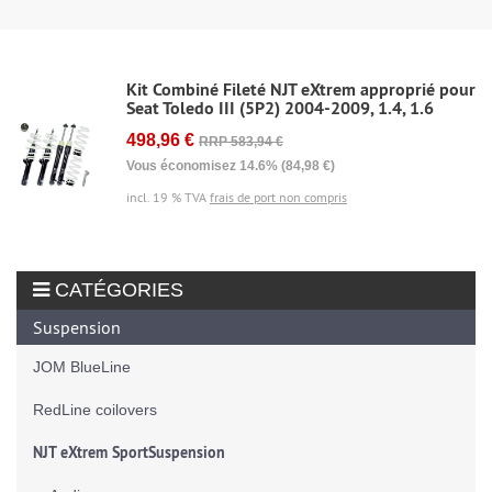
Kit Combiné Fileté NJT eXtrem approprié pour
Seat Toledo III (5P2) 2004-2009, 1.4, 1.6
498,96 €
RRP 583,94 €
Vous économisez 14.6% (84,98 €)
incl. 19 % TVA
frais de port non compris
CATÉGORIES
Suspension
JOM BlueLine
RedLine coilovers
NJT eXtrem SportSuspension