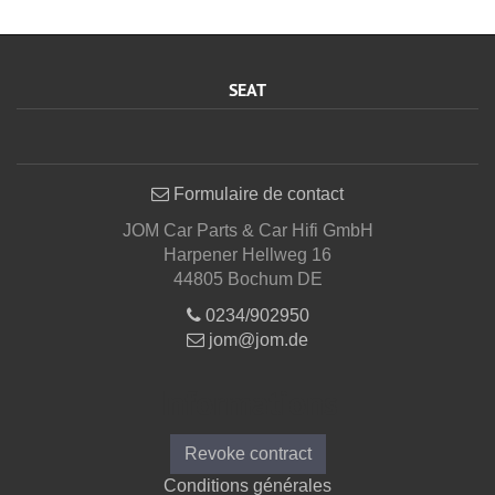
SEAT
Formulaire de contact
JOM Car Parts & Car Hifi GmbH
Harpener Hellweg 16
44805 Bochum DE
0234/902950
jom@jom.de
Informations
Revoke contract
Conditions générales