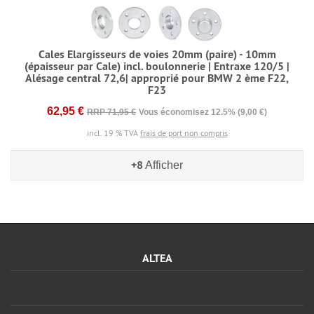
Cales Elargisseurs de voies 20mm (paire) - 10mm
(épaisseur par Cale) incl. boulonnerie | Entraxe 120/5 |
Alésage central 72,6| approprié pour BMW 2 ème F22,
F23
62,95 €
RRP 71,95 €
Vous économisez 12.5% (9,00 €)
incl. 19 % TVA
frais de port non compris
+8
Afficher
ALTEA