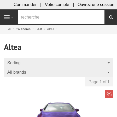
Commander
Votre compte
Ouvrez une session
R
Navigation
Page
Calandres
Seat
Altea
d'accueil
Altea
Sorting
All brands
Page 1 of 1
%