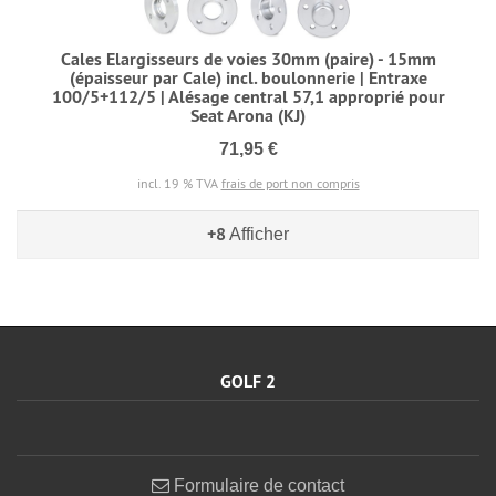
Cales Elargisseurs de voies 30mm (paire) - 15mm
(épaisseur par Cale) incl. boulonnerie | Entraxe
100/5+112/5 | Alésage central 57,1 approprié pour
Seat Arona (KJ)
71,95 €
incl. 19 % TVA
frais de port non compris
+8
Afficher
GOLF 2
Formulaire de contact