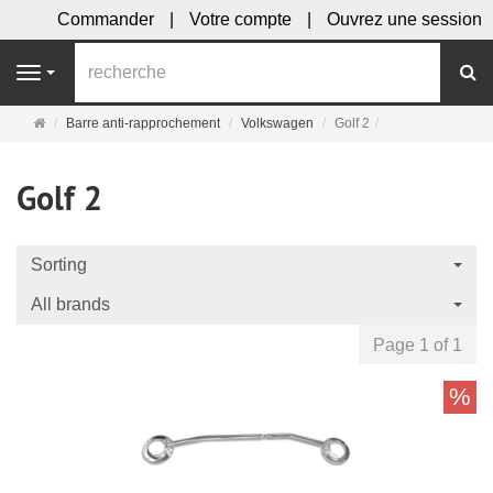
Commander
Votre compte
Ouvrez une session
R
Navigation
Page
Barre anti-rapprochement
Volkswagen
Golf 2
d'accueil
Golf 2
Sorting
All brands
Page 1 of 1
%