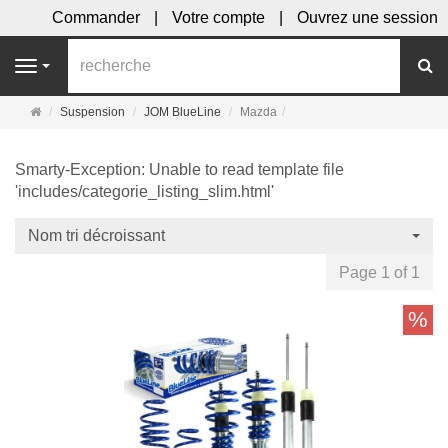
Commander
Votre compte
Ouvrez une session
R
Navigation
Page
Suspension
JOM BlueLine
Mazda
d'accueil
Smarty-Exception: Unable to read template file
'includes/categorie_listing_slim.html'
Nom tri décroissant
Page 1 of 1
%