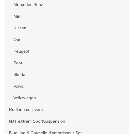
Mercedes Benz
Mini
Nissan
Opel
Peugeot
Seat
Skoda
Volvo
Volkswagen
RedLine coilovers
NJT eXtrem SportSuspension
BlueLine & Coupelle d'amortisseur Set