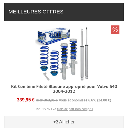
MEILLEURES OFFRES
%
Kit Combiné Fileté Blueline approprié pour Volvo S40
2004-2012
339,95 €
RRP 363,95 €
Vous économisez 6.6% (24,00 €)
incl. 19 % TVA
frais de port non compris
+2
Afficher