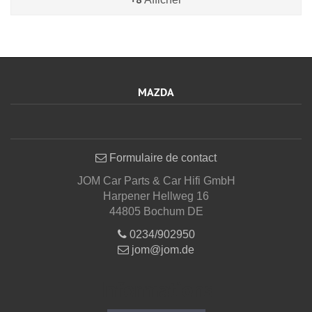
MAZDA
Formulaire de contact
JOM Car Parts & Car Hifi GmbH
Harpener Hellweg 16
44805 Bochum DE
0234/902950
jom@jom.de
Informations