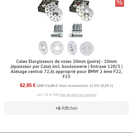
%
Cales Elargisseurs de voies 20mm (paire) - 10mm
(épaisseur par Cale) incl. boulonnerie | Entraxe 120/5 |
Alésage central 72,6| approprié pour BMW 2 ème F22,
F23
62,95 €
RRP 71,95 €
Vous économisez 12.5% (9,00 €)
incl. 19 % TVA
frais de port non compris
+8
Afficher