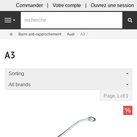
Commander
Votre compte
Ouvrez une session
R
Navigation
Page
Barre anti-rapprochement
Audi
A3
d'accueil
A3
Sorting
All brands
Page 1 of 1
%