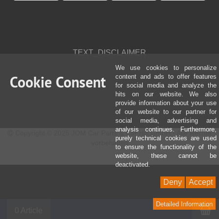
TEXT_DISCLAIMER
We use cookies to personalize
Cookie Consent
content and ads to offer features
for social media and analyze the
hits on our website. We also
provide information about your use
of our website to our partner for
social media, advertising and
analysis continues. Furthermore,
Copyright © 2025 JOM Car Parts & Car Hifi GmbH - Alle Rechte
purely technical cookies are used
vorbehalten
to ensure the functionality of the
website, these cannot be
deactivated.
Deny
Accept
Detailed Information
P
0 Article