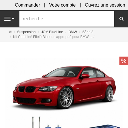
Commander
Votre compte
Ouvrez une session
R
Navigation
Page
Suspension
JOM BlueLine
BMW
Série 3
d'accueil
Kit Combiné Fileté Blueline approprié pour BMW ...
%