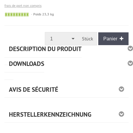
frais de port non compris
🟢
Poids 23,3 kg
Sofort
versandfähig,
ausreichende
Stückzahl
Stück
1
Panier
DESCRIPTION DU PRODUIT
DOWNLOADS
AVIS DE SÉCURITÉ
HERSTELLERKENNZEICHNUNG